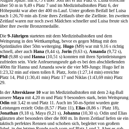
August Spitze: mit 8,75 s über 50m lief er auf Platz 6. Luisa erreichte
über 50 m in 9,49 s Platz 7 und im Medizinballstoßen Platz 6, der
Höhepunkt war aber der 400 m-Lauf. Unter großem Beifall lief Luisa
nach 1:26,70 min als Erste ihres Zeitlaufs über die Ziellinie. Im zweite
Zeitlauf waren nur noch zwei Mädchen schneller und Luisa freute sich
über ihre zweite Bronzemedaille.
Die
9-Jährigen
starteten mit dem Medizinballstoßen und dem
Weitsprung in den Wettkampftag, bevor es gegen Mittag mit den
Sprintläufen über 50m weiterging.
Hugo
(M9) war mit 9,16 s richtig
schnell, aber auch
Hana
(9,44 s),
Jorin
(9,63 s),
Amanda
(9,72 s),
Phil
(9,88 s) und
Hanna
(10,51 s) konnten mit ihren Sprintleistungen
zufrieden sein. Viele Anfeuerungsrufe gab es bei den abschließenden
400m für Hanna und Amanda sowie die vier M9-Jungs: Hugo lief in
1:23,32 min auf einen tollen 8. Platz, Jorin (1:27,14 min) erreichte
Platz 14, Phil (1:30,41 min) Platz 17 und Niklas (1:43,69 min) Platz
29.
In der
Altersklasse 10
war im Medizinballstoßen mit dem 2-kg-Ball
unsere
Maya
mit 4,20 m und Platz 9 besonders stark, beim Weitsprung
Odin
mit 3,42 m und Platz 11. Auch im 50-m-Sprint wurden gute
Leistungen erzielt: Odin (8,57 / Platz 11),
Elias
(8,86 s / Platz 18),
Jonathan
(9,18 s), Maya (9,21 s),
Johanna
(10,30 s). Odin und Elias
glänzten aber besonders über die 800 m. In ihrem Zeitlauf liefen sie ein
taktisch perfektes Rennen und schoben sich, begleitet von großem
Jubel, in der letzten Runde nach vorn auf Platz 1 und 2. Aber es gab