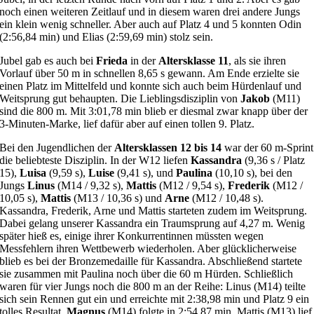
noch einen weiteren Zeitlauf und in diesem waren drei andere Jungs
ein klein wenig schneller. Aber auch auf Platz 4 und 5 konnten Odin
(2:56,84 min) und Elias (2:59,69 min) stolz sein.
Jubel gab es auch bei
Frieda
in der
Altersklasse 11
, als sie ihren
Vorlauf über 50 m in schnellen 8,65 s gewann. Am Ende erzielte sie
einen Platz im Mittelfeld und konnte sich auch beim Hürdenlauf und
Weitsprung gut behaupten. Die Lieblingsdisziplin von
Jakob
(M11)
sind die 800 m. Mit 3:01,78 min blieb er diesmal zwar knapp über der
3-Minuten-Marke, lief dafür aber auf einen tollen 9. Platz.
Bei den Jugendlichen der
Altersklassen 12 bis 14
war der 60 m-Sprint
die beliebteste Disziplin. In der W12 liefen
Kassandra
(9,36 s / Platz
15),
Luisa
(9,59 s),
Luise
(9,41 s), und
Paulina
(10,10 s), bei den
Jungs
Linus
(M14 / 9,32 s),
Mattis
(M12 / 9,54 s),
Frederik
(M12 /
10,05 s),
Mattis
(M13 / 10,36 s) und
Arne
(M12 / 10,48 s).
Kassandra, Frederik, Arne und Mattis starteten zudem im Weitsprung.
Dabei gelang unserer Kassandra ein Traumsprung auf 4,27 m. Wenig
später hieß es, einige ihrer Konkurrentinnen müssten wegen
Messfehlern ihren Wettbewerb wiederholen. Aber glücklicherweise
blieb es bei der Bronzemedaille für Kassandra. Abschließend startete
sie zusammen mit Paulina noch über die 60 m Hürden. Schließlich
waren für vier Jungs noch die 800 m an der Reihe: Linus (M14) teilte
sich sein Rennen gut ein und erreichte mit 2:38,98 min und Platz 9 ein
tolles Resultat,
Magnus
(M14) folgte in 2:54,87 min, Mattis (M13) lief