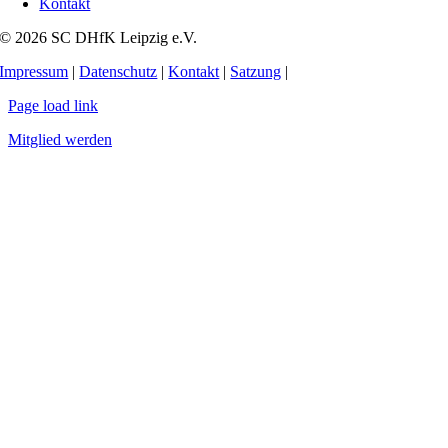
Kontakt
© 2026 SC DHfK Leipzig e.V.
Impressum
|
Datenschutz
|
Kontakt
|
Satzung
|
Page load link
Mitglied werden
Nach
oben