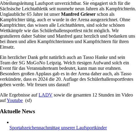
Abteilungsleitung Laufsport unverzichtbar. Sie engagiert sich für die
Sächsische Leichtathletik seit nunmehr neun Jahren als Kampfrichterin
Unglaubliche 65 Jahre ist unser
Manfred Grieser
schon als
Kampfrichter tätig, auch er wurde in der Arena ausgezeichnet. Ohne
Kampfrichter, das wissen alle Leichtathleten, sind solche schönen
Wettkämpfe wie das Schülerhallensportfest nicht möglich. Wir
gratulieren daher Sabine und Manfred ganz herzlich und bedanken uns
bei ihnen und allen Kampfrichterinnen und Kampfrichtern für ihren
Einsatz.
Ein herzlicher Dank geht natürlich auch an Tasso Hanke und sein
Team der SG MoGoNo Leipzig. Welch riesigen Aufwand solch ein
Event für das Veranstalterteam bedeutet, kann man nur erahnen.
Besonders großen Applaus gab es in der Arena daher auch, als Tasso
verkündete, dass es 2024 die 20. Auflage des Schülerhallensportfestes
geben werde. Wir freuen uns darauf!
Alle Ergebnisse auf
LADV
sowie die gesamten 12 Stunden im Video
auf
Youtube
(sf)
Aktuelle News
Sportabzeichennachmittag unserer Laufsportkinder