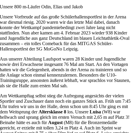
Unsere 800 m-Läufer Odin, Elias und Jakob
Unsere Vorfreude auf das große Schülerhallensportfest in der Arena
war diesmal riesig. 2020 waren wir das letzte Mal dabei, danach
konnte der Wettkampf pandemiebedingt zwei Jahre lang nicht
stattfinden. Nun aber kamen am 4. Februar 2023 wieder 938 Kinder
und Jugendliche aus ganz Deutschland im blauen Leichtathletik-Oval
zusammen – ein tolles Comeback für das MITGAS Schüler-
Hallensportfest der SG MoGoNo Leipzig.
Aus unserer Abteilung Laufsport waren 28 Kinder und Jugendliche
sowie drei Erwachsene insgesamt 76 Mal am Start. An den Vortagen
hatten wir die Gelegenheit, abends in der Arena zu trainieren und so
die Anlage schon einmal kennenzulernen. Besonders die U10-
Trainingsruppe, ansonsten äußerst lebhaft, war sprachlos vor Staunen,
als sie die Halle zum ersten Mal sah.
Am Wettkampftag selbst stieg die Aufregung angesichts der vielen
Sportler und Zuschauer dann noch ein ganzes Stück an. Früh um 7:45
Uhr trafen wir uns in der Halle, denn schon um 8:45 Uhr ging es mit
dem Weitsprung der
Altersklasse 8
los. Unsere
Luisa
(W8) war
hellwach und sprang gleich im ersten Versuch mit 2,65 m auf Platz 3!
Beinahe hätte es auch für
August
(M8) für die Bronzemedaille
gereicht, er erzielte mit tollen 3,24 m Platz 4. Auch im Sprint war