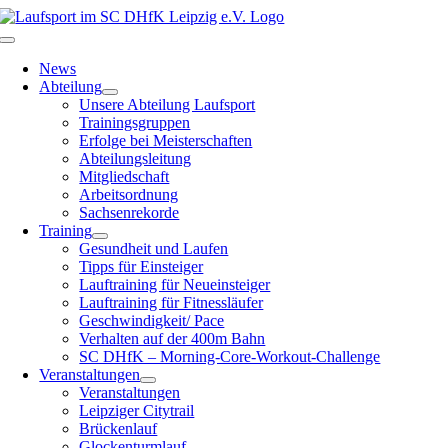
Zum
Inhalt
Toggle
springen
Navigation
News
Abteilung
Unsere Abteilung Laufsport
Trainingsgruppen
Erfolge bei Meisterschaften
Abteilungsleitung
Mitgliedschaft
Arbeitsordnung
Sachsenrekorde
Training
Gesundheit und Laufen
Tipps für Einsteiger
Lauftraining für Neueinsteiger
Lauftraining für Fitnessläufer
Geschwindigkeit/ Pace
Verhalten auf der 400m Bahn
SC DHfK – Morning-Core-Workout-Challenge
Veranstaltungen
Veranstaltungen
Leipziger Citytrail
Brückenlauf
Glockenturmlauf