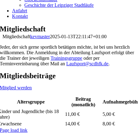
Geschichte der Leipziger Stadtläufe
Anfahrt
Kontakt
Mitgliedschaft
Mitgliedschaft
kevmaster
2025-01-13T22:11:47+01:00
Jeder, der sich gerne sportlich betätigen möchte, ist bei uns herzlich
willkommen. Die Anmeldung in der Abteilung Laufsport erfolgt über
die Trainer der jeweiligen
Trainingsgruppe
oder per
Terminvereinbarung über Mail an
Laufsport@scdhfk.de
.
Mitgliedsbeiträge
Mitglied werden
Zum
Beitrag
Altersgruppe
Aufnahmegebüh
Inhalt
(monatlich)
springen
inder und Jugendliche (bis 18
11,00 €
5,00 €
ahre)
Erwachsene
14,00 €
8,00 €
Page load link
Nach