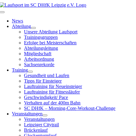
Zum
Inhalt
Toggle
springen
Navigation
News
Abteilung
Unsere Abteilung Laufsport
Trainingsgruppen
Erfolge bei Meisterschaften
Abteilungsleitung
Mitgliedschaft
Arbeitsordnung
Sachsenrekorde
Training
Gesundheit und Laufen
Tipps für Einsteiger
Lauftraining für Neueinsteiger
Lauftraining für Fitnessläufer
Geschwindigkeit/ Pace
Verhalten auf der 400m Bahn
SC DHfK – Morning-Core-Workout-Challenge
Veranstaltungen
Veranstaltungen
Leipziger Citytrail
Brückenlauf
Glockenturmlauf