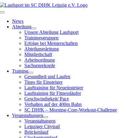
Zum
Inhalt
Toggle
springen
Navigation
News
Abteilung
Unsere Abteilung Laufsport
Trainingsgruppen
Erfolge bei Meisterschaften
Abteilungsleitung
Mitgliedschaft
Arbeitsordnung
Sachsenrekorde
Training
Gesundheit und Laufen
Tipps für Einsteiger
Lauftraining für Neueinsteiger
Lauftraining für Fitnessläufer
Geschwindigkeit/ Pace
Verhalten auf der 400m Bahn
SC DHfK – Morning-Core-Workout-Challenge
Veranstaltungen
Veranstaltungen
Leipziger Citytrail
Brückenlauf
Glockenturmlauf