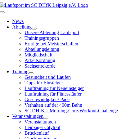
Zum
Inhalt
Toggle
springen
Navigation
News
Abteilung
Unsere Abteilung Laufsport
Trainingsgruppen
Erfolge bei Meisterschaften
Abteilungsleitung
Mitgliedschaft
Arbeitsordnung
Sachsenrekorde
Training
Gesundheit und Laufen
Tipps für Einsteiger
Lauftraining für Neueinsteiger
Lauftraining für Fitnessläufer
Geschwindigkeit/ Pace
Verhalten auf der 400m Bahn
SC DHfK – Morning-Core-Workout-Challenge
Veranstaltungen
Veranstaltungen
Leipziger Citytrail
Brückenlauf
Glockenturmlauf