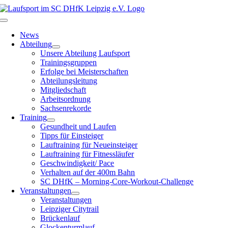
Zum
Inhalt
Toggle
springen
Navigation
News
Abteilung
Unsere Abteilung Laufsport
Trainingsgruppen
Erfolge bei Meisterschaften
Abteilungsleitung
Mitgliedschaft
Arbeitsordnung
Sachsenrekorde
Training
Gesundheit und Laufen
Tipps für Einsteiger
Lauftraining für Neueinsteiger
Lauftraining für Fitnessläufer
Geschwindigkeit/ Pace
Verhalten auf der 400m Bahn
SC DHfK – Morning-Core-Workout-Challenge
Veranstaltungen
Veranstaltungen
Leipziger Citytrail
Brückenlauf
Glockenturmlauf