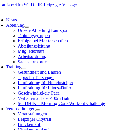
Zum
Inhalt
oggle
springen
avigation
News
Abteilung
Unsere Abteilung Laufsport
Trainingsgruppen
Erfolge bei Meisterschaften
Abteilungsleitung
Mitgliedschaft
Arbeitsordnung
Sachsenrekorde
Training
Gesundheit und Laufen
Tipps für Einsteiger
Lauftraining für Neueinsteiger
Lauftraining für Fitnessläufer
Geschwindigkeit/ Pace
Verhalten auf der 400m Bahn
SC DHfK – Morning-Core-Workout-Challenge
Veranstaltungen
Veranstaltungen
Leipziger Citytrail
Brückenlauf
Glockenturmlauf