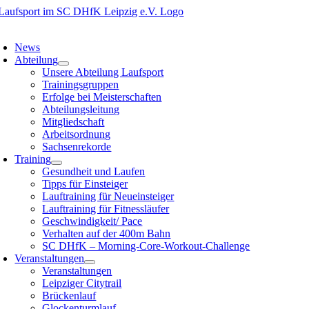
Zum
Inhalt
oggle
springen
avigation
News
Abteilung
Unsere Abteilung Laufsport
Trainingsgruppen
Erfolge bei Meisterschaften
Abteilungsleitung
Mitgliedschaft
Arbeitsordnung
Sachsenrekorde
Training
Gesundheit und Laufen
Tipps für Einsteiger
Lauftraining für Neueinsteiger
Lauftraining für Fitnessläufer
Geschwindigkeit/ Pace
Verhalten auf der 400m Bahn
SC DHfK – Morning-Core-Workout-Challenge
Veranstaltungen
Veranstaltungen
Leipziger Citytrail
Brückenlauf
Glockenturmlauf