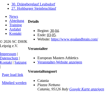
30. Drängberglauf Leubsdorf
27. Hohburger Steinbruchlauf
News
Abteilung
Details
Training
Anfahrt
Beginn:
30.04.
Kontakt
Ende:
03.05.
Website:
https://www.goalandbrain.com/
© 2026 SC DHfK
Leipzig e.V.
Veranstalter
Impressum
|
European Masters Athletics
Datenschutz
|
Veranstalter-Website anzeigen
Kontakt
|
Satzung
|
Veranstaltungsort
Page load link
Catania
Mitglied werden
Piazza Nettuno
Catania
,
95126
Italy
Google Karte anzeigen
Nach
oben