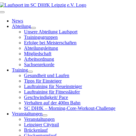
Zum
Inhalt
Toggle
springen
Navigation
News
Abteilung
Unsere Abteilung Laufsport
Trainingsgruppen
Erfolge bei Meisterschaften
Abteilungsleitung
Mitgliedschaft
Arbeitsordnung
Sachsenrekorde
Training
Gesundheit und Laufen
Tipps für Einsteiger
Lauftraining für Neueinsteiger
Lauftraining für Fitnessläufer
Geschwindigkeit/ Pace
Verhalten auf der 400m Bahn
SC DHfK – Morning-Core-Workout-Challenge
Veranstaltungen
Veranstaltungen
Leipziger Citytrail
Brückenlauf
Glockenturmlauf