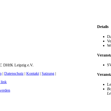
Details
Da
n
Ve
We
Veransta
SV
C DHfK Leipzig e.V.
m
|
Datenschutz
|
Kontakt
|
Satzung
|
Veranst
 link
Le
Bo
werden
Le