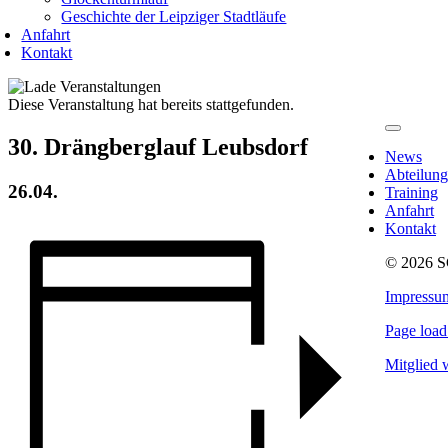
Geschichte der Leipziger Stadtläufe
Anfahrt
Kontakt
Diese Veranstaltung hat bereits stattgefunden.
Toggle
30. Drängberglauf Leubsdorf
Navigatio
News
Abteilung
26.04.
Training
Anfahrt
Kontakt
© 2026 S
Impressu
Page load
Mitglied 
Nach
oben