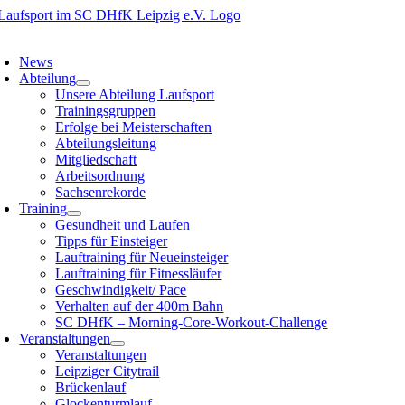
Zum
Inhalt
oggle
springen
avigation
News
Abteilung
Unsere Abteilung Laufsport
Trainingsgruppen
Erfolge bei Meisterschaften
Abteilungsleitung
Mitgliedschaft
Arbeitsordnung
Sachsenrekorde
Training
Gesundheit und Laufen
Tipps für Einsteiger
Lauftraining für Neueinsteiger
Lauftraining für Fitnessläufer
Geschwindigkeit/ Pace
Verhalten auf der 400m Bahn
SC DHfK – Morning-Core-Workout-Challenge
Veranstaltungen
Veranstaltungen
Leipziger Citytrail
Brückenlauf
Glockenturmlauf