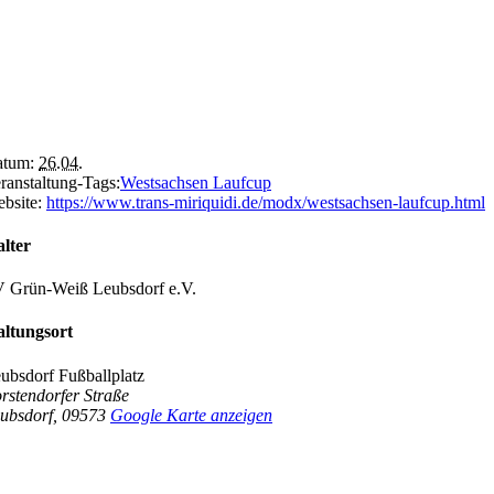
tum:
26.04.
ranstaltung-Tags:
Westsachsen Laufcup
bsite:
https://www.trans-miriquidi.de/modx/westsachsen-laufcup.html
lter
 Grün-Weiß Leubsdorf e.V.
altungsort
ubsdorf Fußballplatz
rstendorfer Straße
ubsdorf
,
09573
Google Karte anzeigen