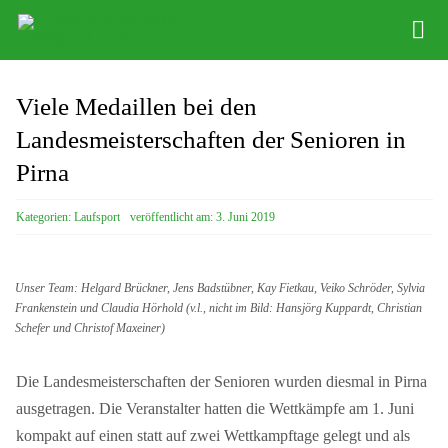
Zum
Tog
Inhalt
Nav
springen
News
Viele Medaillen bei den
Abteilung
Landesmeisterschaften der Senioren in
Pirna
Training
Kategorien:
Laufsport
veröffentlicht am: 3. Juni 2019
Veranstaltungen
Anfahrt
Unser Team: Helgard Brückner, Jens Badstübner, Kay Fietkau, Veiko Schröder, Sylvia
Frankenstein und Claudia Hörhold (v.l., nicht im Bild: Hansjörg Kuppardt, Christian
Kontakt
Schefer und Christof Maxeiner)
Die Landesmeisterschaften der Senioren wurden diesmal in Pirna
ausgetragen. Die Veranstalter hatten die Wettkämpfe am 1. Juni
kompakt auf einen statt auf zwei Wettkampftage gelegt und als