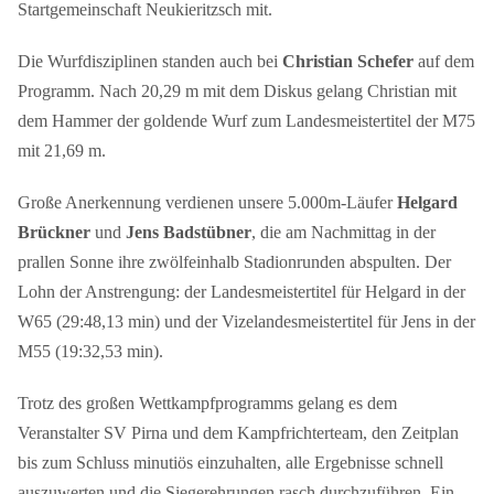
Startgemeinschaft Neukieritzsch mit.
Die Wurfdisziplinen standen auch bei
Christian Schefer
auf dem
Programm. Nach 20,29 m mit dem Diskus gelang Christian mit
dem Hammer der goldende Wurf zum Landesmeistertitel der M75
mit 21,69 m.
Große Anerkennung verdienen unsere 5.000m-Läufer
Helgard
Brückner
und
Jens Badstübner
, die am Nachmittag in der
prallen Sonne ihre zwölfeinhalb Stadionrunden abspulten. Der
Lohn der Anstrengung: der Landesmeistertitel für Helgard in der
W65 (29:48,13 min) und der Vizelandesmeistertitel für Jens in der
M55 (19:32,53 min).
Trotz des großen Wettkampfprogramms gelang es dem
Veranstalter SV Pirna und dem Kampfrichterteam, den Zeitplan
bis zum Schluss minutiös einzuhalten, alle Ergebnisse schnell
auszuwerten und die Siegerehrungen rasch durchzuführen. Ein