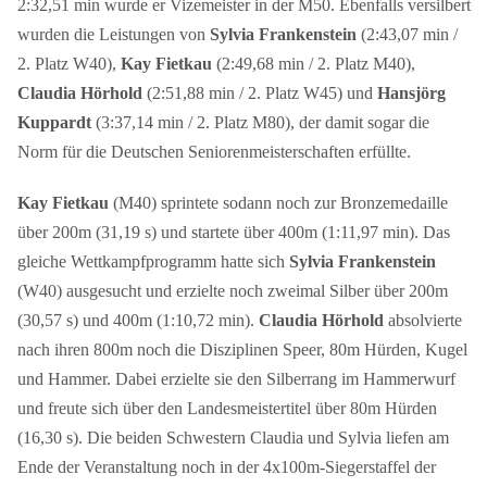
2:32,51 min wurde er Vizemeister in der M50. Ebenfalls versilbert
wurden die Leistungen von
Sylvia Frankenstein
(2:43,07 min /
2. Platz W40),
Kay Fietkau
(2:49,68 min / 2. Platz M40),
Claudia Hörhold
(2:51,88 min / 2. Platz W45) und
Hansjörg
Kuppardt
(3:37,14 min / 2. Platz M80), der damit sogar die
Norm für die Deutschen Seniorenmeisterschaften erfüllte.
Kay Fietkau
(M40) sprintete sodann noch zur Bronzemedaille
über 200m (31,19 s) und startete über 400m (1:11,97 min). Das
gleiche Wettkampfprogramm hatte sich
Sylvia Frankenstein
(W40) ausgesucht und erzielte noch zweimal Silber über 200m
(30,57 s) und 400m (1:10,72 min).
Claudia Hörhold
absolvierte
nach ihren 800m noch die Disziplinen Speer, 80m Hürden, Kugel
und Hammer. Dabei erzielte sie den Silberrang im Hammerwurf
und freute sich über den Landesmeistertitel über 80m Hürden
(16,30 s). Die beiden Schwestern Claudia und Sylvia liefen am
Ende der Veranstaltung noch in der 4x100m-Siegerstaffel der