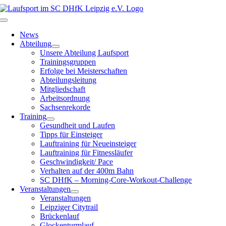
Zum
Inhalt
Toggle
springen
Navigation
News
Abteilung
Unsere Abteilung Laufsport
Trainingsgruppen
Erfolge bei Meisterschaften
Abteilungsleitung
Mitgliedschaft
Arbeitsordnung
Sachsenrekorde
Training
Gesundheit und Laufen
Tipps für Einsteiger
Lauftraining für Neueinsteiger
Lauftraining für Fitnessläufer
Geschwindigkeit/ Pace
Verhalten auf der 400m Bahn
SC DHfK – Morning-Core-Workout-Challenge
Veranstaltungen
Veranstaltungen
Leipziger Citytrail
Brückenlauf
Glockenturmlauf