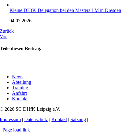
Kleine DHfK-Delegation bei den Masters LM in Dresden
04.07.2026
Zurück
Vor
Teile diesen Beitrag.
News
Abteilung
Training
Anfahrt
Kontakt
© 2026 SC DHfK Leipzig e.V.
Impressum
|
Datenschutz
|
Kontakt
|
Satzung
|
Page load link