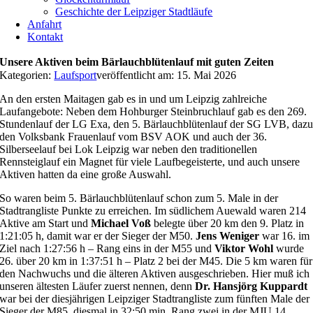
Geschichte der Leipziger Stadtläufe
Anfahrt
Kontakt
Unsere Aktiven beim Bärlauchblütenlauf mit guten Zeiten
Kategorien:
Laufsport
veröffentlicht am: 15. Mai 2026
An den ersten Maitagen gab es in und um Leipzig zahlreiche
Laufangebote: Neben dem Hohburger Steinbruchlauf gab es den 269.
Stundenlauf der LG Exa, den 5. Bärlauchblütenlauf der SG LVB, daz
den Volksbank Frauenlauf vom BSV AOK und auch der 36.
Silberseelauf bei Lok Leipzig war neben den traditionellen
Rennsteiglauf ein Magnet für viele Laufbegeisterte, und auch unsere
Aktiven hatten da eine große Auswahl.
So waren beim 5. Bärlauchblütenlauf schon zum 5. Male in der
Stadtrangliste Punkte zu erreichen. Im südlichem Auewald waren 214
Aktive am Start und
Michael Voß
belegte über 20 km den 9. Platz in
1:21:05 h, damit war er der Sieger der M50.
Jens Weniger
war 16. im
Ziel nach 1:27:56 h – Rang eins in der M55 und
Viktor Wohl
wurde
26. über 20 km in 1:37:51 h – Platz 2 bei der M45. Die 5 km waren für
den Nachwuchs und die älteren Aktiven ausgeschrieben. Hier muß ich
unseren ältesten Läufer zuerst nennen, denn
Dr. Hansjörg Kuppardt
war bei der diesjährigen Leipziger Stadtrangliste zum fünften Male der
Sieger der M85, diesmal in 32:50 min. Rang zwei in der MJU 14