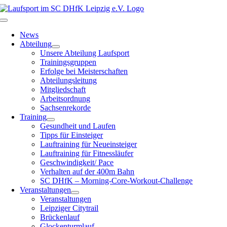
Zum
Inhalt
Toggle
springen
Navigation
News
Abteilung
Unsere Abteilung Laufsport
Trainingsgruppen
Erfolge bei Meisterschaften
Abteilungsleitung
Mitgliedschaft
Arbeitsordnung
Sachsenrekorde
Training
Gesundheit und Laufen
Tipps für Einsteiger
Lauftraining für Neueinsteiger
Lauftraining für Fitnessläufer
Geschwindigkeit/ Pace
Verhalten auf der 400m Bahn
SC DHfK – Morning-Core-Workout-Challenge
Veranstaltungen
Veranstaltungen
Leipziger Citytrail
Brückenlauf
Glockenturmlauf