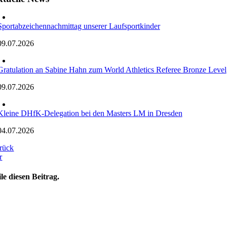
Sportabzeichennachmittag unserer Laufsportkinder
09.07.2026
Gratulation an Sabine Hahn zum World Athletics Referee Bronze Level
09.07.2026
Kleine DHfK-Delegation bei den Masters LM in Dresden
04.07.2026
rück
r
ile diesen Beitrag.
oggle