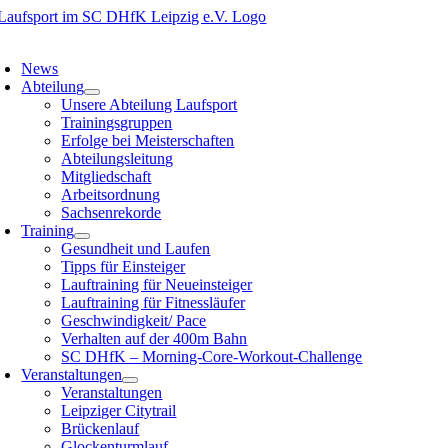
Zum
Inhalt
oggle
springen
avigation
News
Abteilung
Unsere Abteilung Laufsport
Trainingsgruppen
Erfolge bei Meisterschaften
Abteilungsleitung
Mitgliedschaft
Arbeitsordnung
Sachsenrekorde
Training
Gesundheit und Laufen
Tipps für Einsteiger
Lauftraining für Neueinsteiger
Lauftraining für Fitnessläufer
Geschwindigkeit/ Pace
Verhalten auf der 400m Bahn
SC DHfK – Morning-Core-Workout-Challenge
Veranstaltungen
Veranstaltungen
Leipziger Citytrail
Brückenlauf
Glockenturmlauf