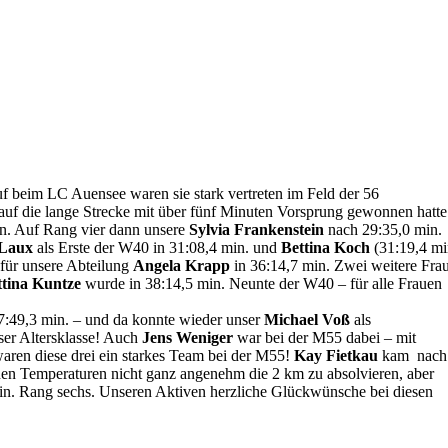
f beim LC Auensee waren sie stark vertreten im Feld der 56
uf die lange Strecke mit über fünf Minuten Vorsprung gewonnen hatte
ben. Auf Rang vier dann unsere
Sylvia Frankenstein
nach 29:35,0 min.
 Laux
als Erste der W40 in 31:08,4 min. und
Bettina Koch
(31:19,4 mi
für unsere Abteilung
Angela Krapp
in 36:14,7 min. Zwei weitere Fra
ttina Kuntze
wurde in 38:14,5 min. Neunte der W40 – für alle Frauen
:49,3 min. – und da konnte wieder unser
Michael Voß
als
ser Altersklasse! Auch
Jens Weniger
war bei der M55 dabei – mit
waren diese drei ein starkes Team bei der M55!
Kay Fietkau
kam nach
chen Temperaturen nicht ganz angenehm die 2 km zu absolvieren, aber
min. Rang sechs. Unseren Aktiven herzliche Glückwünsche bei diesen