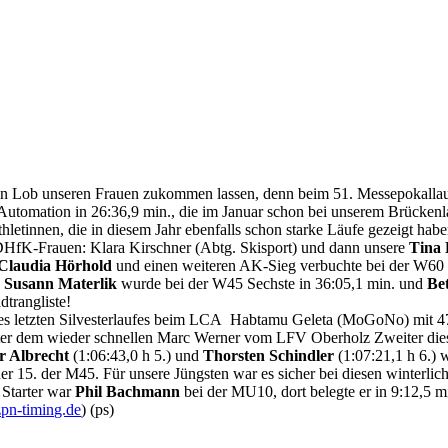
 ein Lob unseren Frauen zukommen lassen, denn beim 51. Messepokallau
tomation in 26:36,9 min., die im Januar schon bei unserem Brückenla
hletinnen, die in diesem Jahr ebenfalls schon starke Läufe gezeigt ha
 DHfK-Frauen: Klara Kirschner (Abtg. Skisport) und dann unsere
Tina
Claudia Hörhold
und einen weiteren AK-Sieg verbuchte bei der W60 
:
Susann Materlik
wurde bei der W45 Sechste in 36:05,1 min. und
Be
dtrangliste!
es letzten Silvesterlaufes beim LCA Habtamu Geleta (MoGoNo) mit 47
nter dem wieder schnellen Marc Werner vom LFV Oberholz Zweiter die
r Albrecht
(1:06:43,0 h 5.) und
Thorsten Schindler
(1:07:21,1 h 6.) 
der 15. der M45. Für unsere Jüngsten war es sicher bei diesen winterli
 Starter war
Phil Bachmann
bei der MU10, dort belegte er in 9:12,5 
n-timing.de
) (ps)