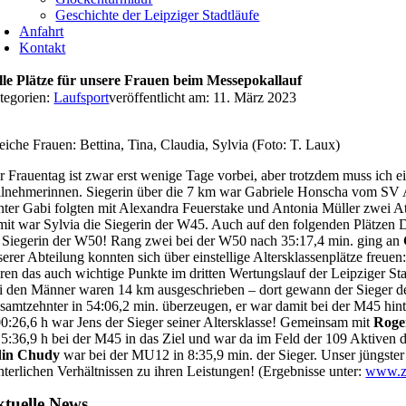
Geschichte der Leipziger Stadtläufe
Anfahrt
Kontakt
lle Plätze für unsere Frauen beim Messepokallauf
tegorien:
Laufsport
veröffentlicht am: 11. März 2023
eiche Frauen: Bettina, Tina, Claudia, Sylvia (Foto: T. Laux)
r Frauentag ist zwar erst wenige Tage vorbei, aber trotzdem muss ich
ilnehmerinnen. Siegerin über die 7 km war Gabriele Honscha vom SV Au
nter Gabi folgten mit Alexandra Feuerstake und Antonia Müller zwei At
mit war Sylvia die Siegerin der W45. Auch auf den folgenden Plätzen
s Siegerin der W50! Rang zwei bei der W50 nach 35:17,4 min. ging an
serer Abteilung konnten sich über einstellige Altersklassenplätze freuen
ren das auch wichtige Punkte im dritten Wertungslauf der Leipziger Sta
i den Männer waren 14 km ausgeschrieben – dort gewann der Sieger d
samtzehnter in 54:06,2 min. überzeugen, er war damit bei der M45 hi
00:26,6 h war Jens der Sieger seiner Altersklasse! Gemeinsam mit
Roge
15:36,9 h bei der M45 in das Ziel und war da im Feld der 109 Aktiven 
in Chudy
war bei der MU12 in 8:35,9 min. der Sieger. Unser jüngster
nterlichen Verhältnissen zu ihren Leistungen! (Ergebnisse unter:
www.zp
tuelle News