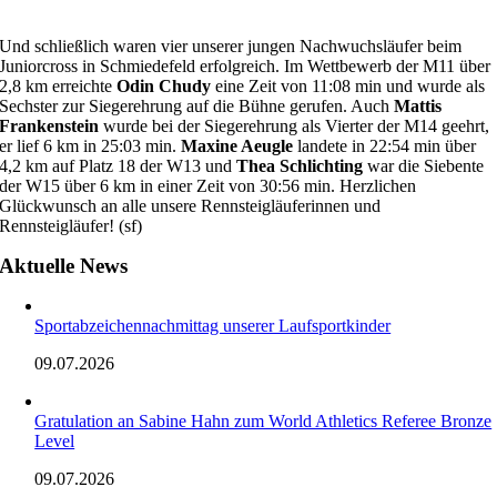
Und schließlich waren vier unserer jungen Nachwuchsläufer beim
Juniorcross in Schmiedefeld erfolgreich. Im Wettbewerb der M11 über
2,8 km erreichte
Odin Chudy
eine Zeit von 11:08 min und wurde als
Sechster zur Siegerehrung auf die Bühne gerufen. Auch
Mattis
Frankenstein
wurde bei der Siegerehrung als Vierter der M14 geehrt,
er lief 6 km in 25:03 min.
Maxine Aeugle
landete in 22:54 min über
4,2 km auf Platz 18 der W13 und
Thea Schlichting
war die Siebente
der W15 über 6 km in einer Zeit von 30:56 min. Herzlichen
Glückwunsch an alle unsere Rennsteigläuferinnen und
Rennsteigläufer! (sf)
Aktuelle News
Sportabzeichennachmittag unserer Laufsportkinder
09.07.2026
Gratulation an Sabine Hahn zum World Athletics Referee Bronze
Level
09.07.2026