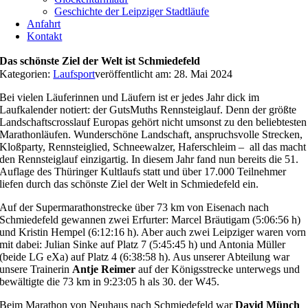
Geschichte der Leipziger Stadtläufe
Anfahrt
Kontakt
Das schönste Ziel der Welt ist Schmiedefeld
Kategorien:
Laufsport
veröffentlicht am: 28. Mai 2024
Bei vielen Läuferinnen und Läufern ist er jedes Jahr dick im
Laufkalender notiert: der GutsMuths Rennsteiglauf. Denn der größte
Landschaftscrosslauf Europas gehört nicht umsonst zu den beliebtesten
Marathonläufen. Wunderschöne Landschaft, anspruchsvolle Strecken,
Kloßparty, Rennsteiglied, Schneewalzer, Haferschleim – all das macht
den Rennsteiglauf einzigartig. In diesem Jahr fand nun bereits die 51.
Auflage des Thüringer Kultlaufs statt und über 17.000 Teilnehmer
liefen durch das schönste Ziel der Welt in Schmiedefeld ein.
Auf der Supermarathonstrecke über 73 km von Eisenach nach
Schmiedefeld gewannen zwei Erfurter: Marcel Bräutigam (5:06:56 h)
und Kristin Hempel (6:12:16 h). Aber auch zwei Leipziger waren vorn
mit dabei: Julian Sinke auf Platz 7 (5:45:45 h) und Antonia Müller
(beide LG eXa) auf Platz 4 (6:38:58 h). Aus unserer Abteilung war
unsere Trainerin
Antje Reimer
auf der Königsstrecke unterwegs und
bewältigte die 73 km in 9:23:05 h als 30. der W45.
Beim Marathon von Neuhaus nach Schmiedefeld war
David Münch