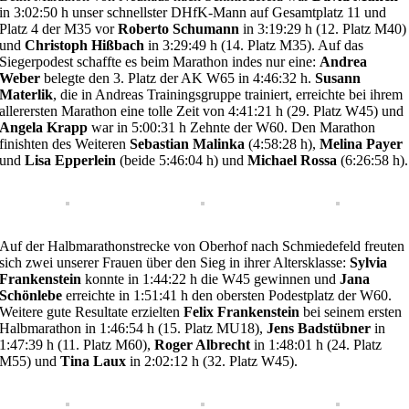
in 3:02:50 h unser schnellster DHfK-Mann auf Gesamtplatz 11 und
Platz 4 der M35 vor
Roberto Schumann
in 3:19:29 h (12. Platz M40)
und
Christoph Hißbach
in 3:29:49 h (14. Platz M35). Auf das
Siegerpodest schaffte es beim Marathon indes nur eine:
Andrea
Weber
belegte den 3. Platz der AK W65 in 4:46:32 h.
Susann
Materlik
, die in Andreas Trainingsgruppe trainiert, erreichte bei ihrem
allerersten Marathon eine tolle Zeit von 4:41:21 h (29. Platz W45) und
Angela Krapp
war in 5:00:31 h Zehnte der W60. Den Marathon
finishten des Weiteren
Sebastian Malinka
(4:58:28 h),
Melina Payer
und
Lisa Epperlein
(beide 5:46:04 h) und
Michael Rossa
(6:26:58 h).
Auf der Halbmarathonstrecke von Oberhof nach Schmiedefeld freuten
sich zwei unserer Frauen über den Sieg in ihrer Altersklasse:
Sylvia
Frankenstein
konnte in 1:44:22 h die W45 gewinnen und
Jana
Schönlebe
erreichte in 1:51:41 h den obersten Podestplatz der W60.
Weitere gute Resultate erzielten
Felix Frankenstein
bei seinem ersten
Halbmarathon in 1:46:54 h (15. Platz MU18),
Jens Badstübner
in
1:47:39 h (11. Platz M60),
Roger Albrecht
in 1:48:01 h (24. Platz
M55) und
Tina Laux
in 2:02:12 h (32. Platz W45).