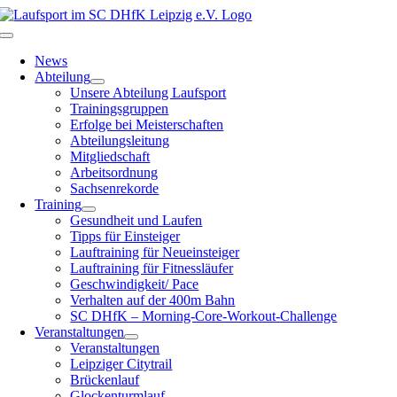
Zum
Inhalt
Toggle
springen
Navigation
News
Abteilung
Unsere Abteilung Laufsport
Trainingsgruppen
Erfolge bei Meisterschaften
Abteilungsleitung
Mitgliedschaft
Arbeitsordnung
Sachsenrekorde
Training
Gesundheit und Laufen
Tipps für Einsteiger
Lauftraining für Neueinsteiger
Lauftraining für Fitnessläufer
Geschwindigkeit/ Pace
Verhalten auf der 400m Bahn
SC DHfK – Morning-Core-Workout-Challenge
Veranstaltungen
Veranstaltungen
Leipziger Citytrail
Brückenlauf
Glockenturmlauf