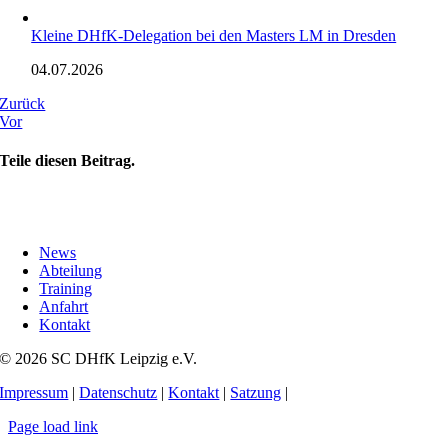
Kleine DHfK-Delegation bei den Masters LM in Dresden
04.07.2026
Zurück
Vor
Teile diesen Beitrag.
News
Abteilung
Training
Anfahrt
Kontakt
© 2026 SC DHfK Leipzig e.V.
Impressum
|
Datenschutz
|
Kontakt
|
Satzung
|
Page load link