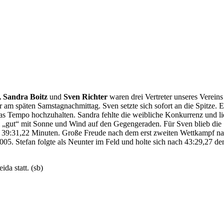
, Sandra Boitz
und
Sven Richter
waren drei Vertreter unseres Vereins
er am späten Samstagnachmittag. Sven setzte sich sofort an die Spitze. E
das Tempo hochzuhalten. Sandra fehlte die weibliche Konkurrenz und li
s „gut“ mit Sonne und Wind auf den Gegengeraden. Für Sven blieb die
 in 39:31,22 Minuten. Große Freude nach dem erst zweiten Wettkampf n
5. Stefan folgte als Neunter im Feld und holte sich nach 43:29,27 de
da statt. (sb)