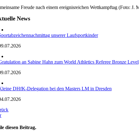
meinsame Freude nach einem ereignisreichen Wettkampftag (Foto: J. 
tuelle News
Sportabzeichennachmittag unserer Laufsportkinder
09.07.2026
Gratulation an Sabine Hahn zum World Athletics Referee Bronze Level
09.07.2026
Kleine DHfK-Delegation bei den Masters LM in Dresden
04.07.2026
rück
r
ile diesen Beitrag.