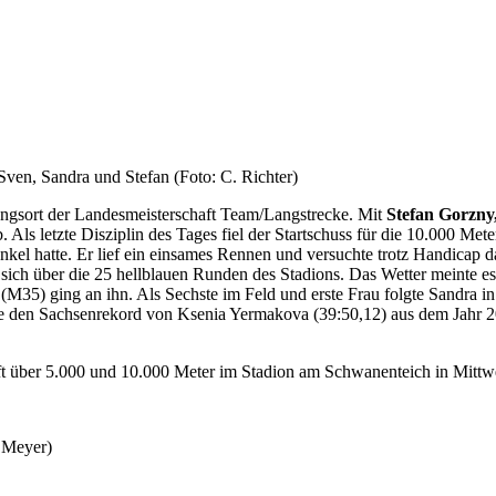
Sven, Sandra und Stefan (Foto: C. Richter)
ngsort der Landesmeisterschaft Team/Langstrecke. Mit
Stefan Gorzny
 Als letzte Disziplin des Tages fiel der Startschuss für die 10.000 Met
kel hatte. Er lief ein einsames Rennen und versuchte trotz Handicap 
ich über die 25 hellblauen Runden des Stadions. Das Wetter meinte e
 (M35) ging an ihn. Als Sechste im Feld und erste Frau folgte Sandra
e den Sachsenrekord von Ksenia Yermakova (39:50,12) aus dem Jahr 200
 über 5.000 und 10.000 Meter im Stadion am Schwanenteich in Mittwei
. Meyer)