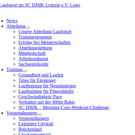
Zum
Inhalt
oggle
springen
avigation
News
Abteilung
Unsere Abteilung Laufsport
Trainingsgruppen
Erfolge bei Meisterschaften
Abteilungsleitung
Mitgliedschaft
Arbeitsordnung
Sachsenrekorde
Training
Gesundheit und Laufen
Tipps für Einsteiger
Lauftraining für Neueinsteiger
Lauftraining für Fitnessläufer
Geschwindigkeit/ Pace
Verhalten auf der 400m Bahn
SC DHfK – Morning-Core-Workout-Challenge
Veranstaltungen
Veranstaltungen
Leipziger Citytrail
Brückenlauf
Glockenturmlauf