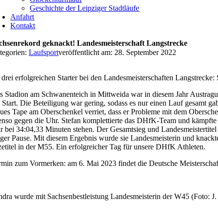
Geschichte der Leipziger Stadtläufe
Anfahrt
Kontakt
chsenrekord geknackt! Landesmeisterschaft Langstrecke
tegorien:
Laufsport
veröffentlicht am: 28. September 2022
drei erfolgreichen Starter bei den Landesmeisterschaften Langstrecke: 
s Stadion am Schwanenteich in Mittweida war in diesem Jahr Austragu
 Start. Die Beteiligung war gering, sodass es nur einen Lauf gesamt gab.
aues Tape am Oberschenkel verriet, dass er Probleme mit dem Oberschen
enso gegen die Uhr. Stefan komplettierte das DHfK-Team und kämpfte s
r bei 34:04,33 Minuten stehen. Der Gesamtsieg und Landesmeistertitel
nger Pause. Mit diesem Ergebnis wurde sie Landesmeisterin und knackt
zetitel in der M55. Ein erfolgreicher Tag für unsere DHfK Athleten.
rmin zum Vormerken: am 6. Mai 2023 findet die Deutsche Meisterschaft
ndra wurde mit Sachsenbestleistung Landesmeisterin der W45 (Foto: J