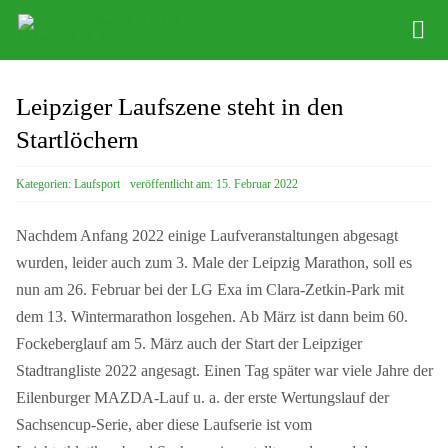
Zum
Tog
Inhalt
Nav
springen
News
Leipziger Laufszene steht in den
Abteilung
Startlöchern
Training
Kategorien:
Laufsport
veröffentlicht am: 15. Februar 2022
Veranstaltungen
Nachdem Anfang 2022 einige Laufveranstaltungen abgesagt
wurden, leider auch zum 3. Male der Leipzig Marathon, soll es
Anfahrt
nun am 26. Februar bei der LG Exa im Clara-Zetkin-Park mit
dem 13. Wintermarathon losgehen. Ab März ist dann beim 60.
Kontakt
Fockeberglauf am 5. März auch der Start der Leipziger
Stadtrangliste 2022 angesagt. Einen Tag später war viele Jahre der
Eilenburger MAZDA-Lauf u. a. der erste Wertungslauf der
Sachsencup-Serie, aber diese Laufserie ist vom