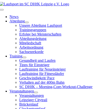
Zum
Inhalt
Toggle
springen
Navigation
News
Abteilung
Unsere Abteilung Laufsport
Trainingsgruppen
Erfolge bei Meisterschaften
Abteilungsleitung
Mitgliedschaft
Arbeitsordnung
Sachsenrekorde
Training
Gesundheit und Laufen
Tipps für Einsteiger
Lauftraining für Neueinsteiger
Lauftraining für Fitnessläufer
Geschwindigkeit/ Pace
Verhalten auf der 400m Bahn
SC DHfK – Morning-Core-Workout-Challenge
Veranstaltungen
Veranstaltungen
Leipziger Citytrail
Brückenlauf
Glockenturmlauf