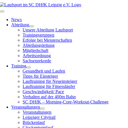
Zum
Inhalt
Toggle
springen
Navigation
News
Abteilung
Unsere Abteilung Laufsport
Trainingsgruppen
Erfolge bei Meisterschaften
Abteilungsleitung
Mitgliedschaft
Arbeitsordnung
Sachsenrekorde
Training
Gesundheit und Laufen
Tipps für Einsteiger
Lauftraining für Neueinsteiger
Lauftraining für Fitnessläufer
Geschwindigkeit/ Pace
Verhalten auf der 400m Bahn
SC DHfK – Morning-Core-Workout-Challenge
Veranstaltungen
Veranstaltungen
Leipziger Citytrail
Brückenlauf
Glockenturmlauf