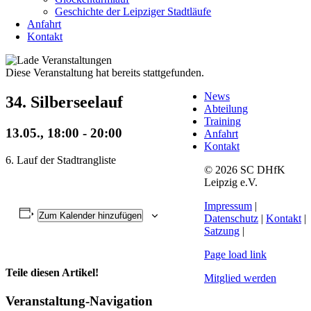
Geschichte der Leipziger Stadtläufe
Anfahrt
Kontakt
Diese Veranstaltung hat bereits stattgefunden.
News
34. Silberseelauf
Abteilung
Training
13.05., 18:00
-
20:00
Anfahrt
Kontakt
6. Lauf der Stadtrangliste
© 2026 SC DHfK
Leipzig e.V.
Impressum
|
Zum Kalender hinzufügen
Datenschutz
|
Kontakt
|
Satzung
|
Page load link
Teile diesen Artikel!
Mitglied werden
Facebook
X
WhatsApp
Telegram
Veranstaltung-Navigation
Nach