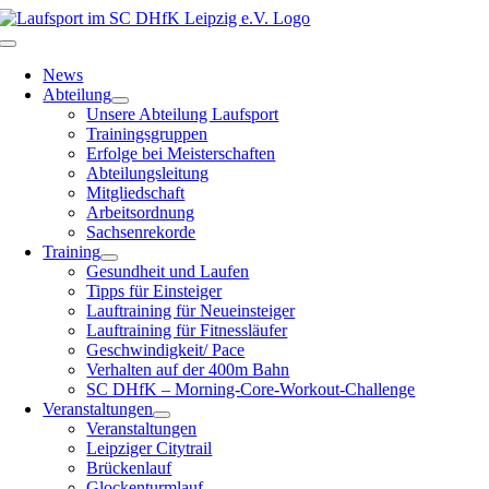
Zum
Inhalt
Toggle
springen
Navigation
News
Abteilung
Unsere Abteilung Laufsport
Trainingsgruppen
Erfolge bei Meisterschaften
Abteilungsleitung
Mitgliedschaft
Arbeitsordnung
Sachsenrekorde
Training
Gesundheit und Laufen
Tipps für Einsteiger
Lauftraining für Neueinsteiger
Lauftraining für Fitnessläufer
Geschwindigkeit/ Pace
Verhalten auf der 400m Bahn
SC DHfK – Morning-Core-Workout-Challenge
Veranstaltungen
Veranstaltungen
Leipziger Citytrail
Brückenlauf
Glockenturmlauf