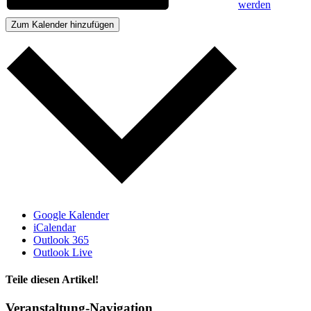
werden
Zum Kalender hinzufügen
Nach
oben
Google Kalender
iCalendar
Outlook 365
Outlook Live
Teile diesen Artikel!
Facebook
X
WhatsApp
Telegram
Veranstaltung-Navigation