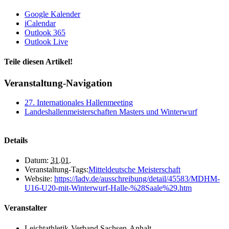
Google Kalender
iCalendar
Outlook 365
Outlook Live
Teile diesen Artikel!
Facebook
X
WhatsApp
Telegram
Veranstaltung-Navigation
27. Internationales Hallenmeeting
Landeshallenmeisterschaften Masters und Winterwurf
Details
Datum:
31.01.
Veranstaltung-Tags:
Mitteldeutsche Meisterschaft
Website:
https://ladv.de/ausschreibung/detail/45583/MDHM-
U16-U20-mit-Winterwurf-Halle-%28Saale%29.htm
Veranstalter
Leichtathletik-Verband Sachsen-Anhalt