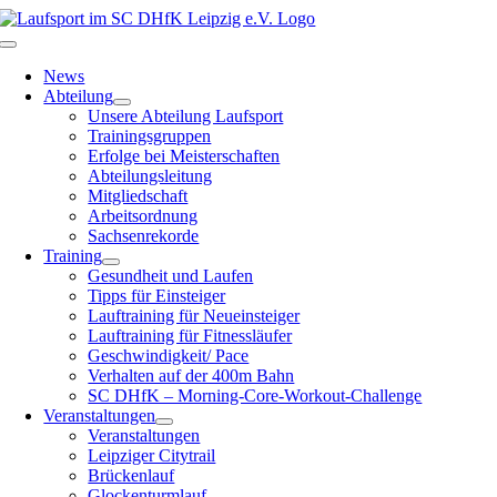
Zum
Inhalt
Toggle
springen
Navigation
News
Abteilung
Unsere Abteilung Laufsport
Trainingsgruppen
Erfolge bei Meisterschaften
Abteilungsleitung
Mitgliedschaft
Arbeitsordnung
Sachsenrekorde
Training
Gesundheit und Laufen
Tipps für Einsteiger
Lauftraining für Neueinsteiger
Lauftraining für Fitnessläufer
Geschwindigkeit/ Pace
Verhalten auf der 400m Bahn
SC DHfK – Morning-Core-Workout-Challenge
Veranstaltungen
Veranstaltungen
Leipziger Citytrail
Brückenlauf
Glockenturmlauf