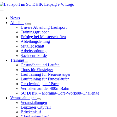
Zum
Inhalt
Toggle
springen
Navigation
News
Abteilung
Unsere Abteilung Laufsport
Trainingsgruppen
Erfolge bei Meisterschaften
Abteilungsleitung
Mitgliedschaft
Arbeitsordnung
Sachsenrekorde
Training
Gesundheit und Laufen
Tipps für Einsteiger
Lauftraining für Neueinsteiger
Lauftraining für Fitnessläufer
Geschwindigkeit/ Pace
Verhalten auf der 400m Bahn
SC DHfK – Morning-Core-Workout-Challenge
Veranstaltungen
Veranstaltungen
Leipziger Citytrail
Brückenlauf
Glockenturmlauf