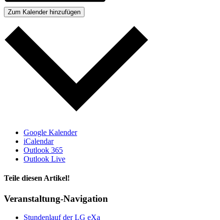
oben
Zum Kalender hinzufügen
Google Kalender
iCalendar
Outlook 365
Outlook Live
Teile diesen Artikel!
Facebook
X
WhatsApp
Telegram
Veranstaltung-Navigation
Stundenlauf der LG eXa