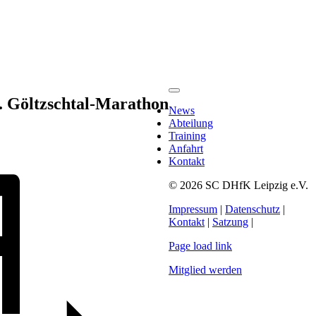
Toggle
. Göltzschtal-Marathon
Navigation
News
Abteilung
Training
Anfahrt
Kontakt
© 2026 SC DHfK Leipzig e.V.
Impressum
|
Datenschutz
|
Kontakt
|
Satzung
|
Page load link
Mitglied werden
Nach
oben