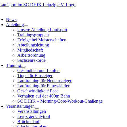
Zum
Inhalt
oggle
springen
avigation
News
Abteilung
Unsere Abteilung Laufsport
Trainingsgruppen
Erfolge bei Meisterschaften
Abteilungsleitung
Mitgliedschaft
Arbeitsordnung
Sachsenrekorde
Training
Gesundheit und Laufen
Tipps für Einsteiger
Lauftraining für Neueinsteiger
Lauftraining für Fitnessläufer
Geschwindigkeit/ Pace
Verhalten auf der 400m Bahn
SC DHfK – Morning-Core-Workout-Challenge
Veranstaltungen
Veranstaltungen
Leipziger Citytrail
Brückenlauf
Glockenturmlauf