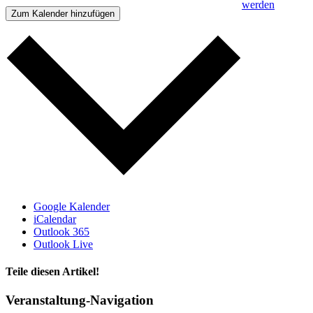
werden
Zum Kalender hinzufügen
Nach
oben
Google Kalender
iCalendar
Outlook 365
Outlook Live
Teile diesen Artikel!
Facebook
X
WhatsApp
Telegram
Veranstaltung-Navigation