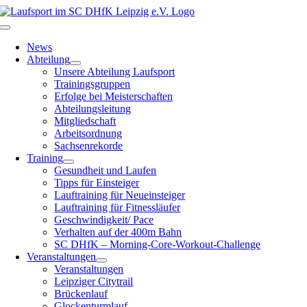
Zum
Inhalt
Toggle
springen
Navigation
News
Abteilung
Unsere Abteilung Laufsport
Trainingsgruppen
Erfolge bei Meisterschaften
Abteilungsleitung
Mitgliedschaft
Arbeitsordnung
Sachsenrekorde
Training
Gesundheit und Laufen
Tipps für Einsteiger
Lauftraining für Neueinsteiger
Lauftraining für Fitnessläufer
Geschwindigkeit/ Pace
Verhalten auf der 400m Bahn
SC DHfK – Morning-Core-Workout-Challenge
Veranstaltungen
Veranstaltungen
Leipziger Citytrail
Brückenlauf
Glockenturmlauf