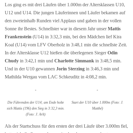
Los ging es mit drei Läufen über 1.000m der Altersklassen U10,
U12 und U14. Die jungen Läuferinnen und Läufer bekamen auf
den zweieinhalb Runden viel Applaus und gaben in der vollen
Sonne ihr Bestes. Schnellster war in diesem Jahr unser
Mattis
Frankenstein
(U14) in 3:32,3 min, bei den Mädchen lief Kira
Koal (U14) vom LFV Oberholz in 3:48,1 min die schnellste Zeit.
In der Altersklasse U12 hießen die überlegenen Sieger
Odin
Chudy
in 3:42,1 min und
Charlotte Simmank
in 3:48,5 min.
Und in der U10 gewannen
Jorin Sterzing
in 3:46,3 min und
Mathilda Wergau vom LAC Schkeuditz in 4:08,2 min.
Die Führenden der U14; am Ende holte
Start der U10 über 1.000m (Foto: J.
sich Mattis (196) den Sieg in 3:32,3 min.
Matthé)
(Foto: J. Arlt)
Als der Startschuss für den ersten der drei Läufe über 3.000m fiel,