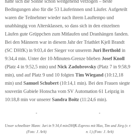
hatte sich die Sonne schon weitgehend verzogen – beste
Bedingungen also für die 53 Läuferinnen und Läufer. Aufgeteilt
waren die Teilnehmer wieder nach ihrem Lauftempo und
unabhängig von Altersklassen, so dass sich in den einzelnen
Läufen gute Grüppchen zum Mitlaufen und Dranhängen fanden.
Bei den Männern war in diesem Jahr der Triathlet Kjell Brandt
(SC DHfK) in 9:03,4 der Sieger vor unserem
Juri Berthold
in
9:34,4 min. Unter der 10-Minuten-Grenze blieben
Josef Knoll
(Platz 4 in 9:52,5 min) und
Nick Zadubrovsky
(Platz 7 in 9:58,9
min), und auf Platz 9 und 10 folgten
Tim Wiegand
(10:12,18
min) und
Samuel Schubert
(10:14,1 min). Bei den Frauen siegte
souverän Gabiele Honscha vom SV Automation 61 Leipzig in
10:18,8 min vor unserer
Sandra Boitz
(11:24,6 min).
Unser schnellster Mann: Juri in 9:34,4 min
DHfK-Express mit Max, Tim und Jörg (v. r.
(Foto: J. Arlt)
n. l.) (Foto: J. Arlt)