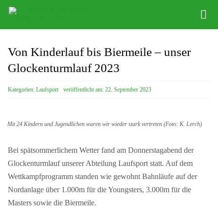
Zum
Tog
Inhalt
Nav
springen
News
Von Kinderlauf bis Biermeile – unser
Abteilung
Glockenturmlauf 2023
Training
Kategorien:
Laufsport
veröffentlicht am: 22. September 2023
Veranstaltungen
Mit 24 Kindern und Jugendlichen waren wir wieder stark vertreten (Foto: K. Lerch)
Anfahrt
Bei spätsommerlichem Wetter fand am Donnerstagabend der
Kontakt
Glockenturmlauf unserer Abteilung Laufsport statt. Auf dem
Wettkampfprogramm standen wie gewohnt Bahnläufe auf der
Nordanlage über 1.000m für die Youngsters, 3.000m für die
Masters sowie die Biermeile.