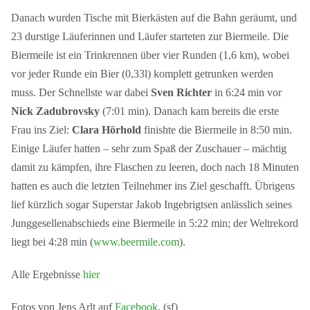
Danach wurden Tische mit Bierkästen auf die Bahn geräumt, und
23 durstige Läuferinnen und Läufer starteten zur Biermeile. Die
Biermeile ist ein Trinkrennen über vier Runden (1,6 km), wobei
vor jeder Runde ein Bier (0,33l) komplett getrunken werden
muss. Der Schnellste war dabei
Sven Richter
in 6:24 min vor
Nick Zadubrovsky
(7:01 min). Danach kam bereits die erste
Frau ins Ziel:
Clara Hörhold
finishte die Biermeile in 8:50 min.
Einige Läufer hatten – sehr zum Spaß der Zuschauer – mächtig
damit zu kämpfen, ihre Flaschen zu leeren, doch nach 18 Minuten
hatten es auch die letzten Teilnehmer ins Ziel geschafft. Übrigens
lief kürzlich sogar Superstar Jakob Ingebrigtsen anlässlich seines
Junggesellenabschieds eine Biermeile in 5:22 min; der Weltrekord
liegt bei 4:28 min (
www.beermile.com
).
Alle Ergebnisse
hier
Fotos von Jens Arlt auf
Facebook
. (sf)