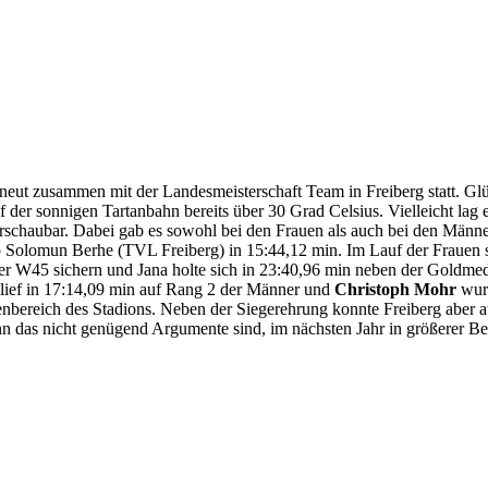
rneut zusammen mit der Landesmeisterschaft Team in Freiberg statt. Gl
 der sonnigen Tartanbahn bereits über 30 Grad Celsius. Vielleicht lag e
 überschaubar. Dabei gab es sowohl bei den Frauen als auch bei den Män
b Solomun Berhe (TVL Freiberg) in 15:44,12 min. Im Lauf der Frauen 
l der W45 sichern und Jana holte sich in 23:40,96 min neben der Goldm
lief in 17:14,09 min auf Rang 2 der Männer und
Christoph Mohr
wurd
nenbereich des Stadions. Neben der Siegerehrung konnte Freiberg aber a
das nicht genügend Argumente sind, im nächsten Jahr in größerer Bese