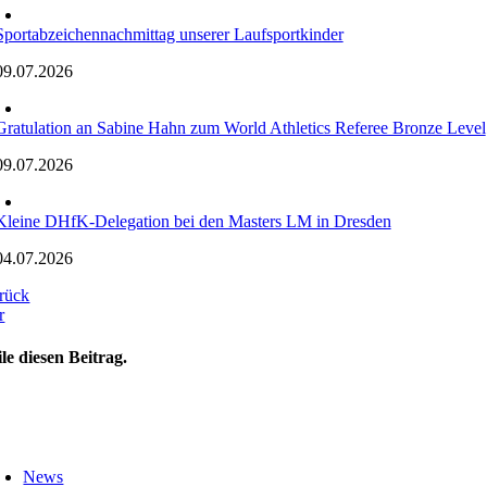
Sportabzeichennachmittag unserer Laufsportkinder
09.07.2026
Gratulation an Sabine Hahn zum World Athletics Referee Bronze Level
09.07.2026
Kleine DHfK-Delegation bei den Masters LM in Dresden
04.07.2026
rück
r
ile diesen Beitrag.
oggle
avigation
News