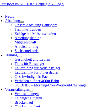
Zum
Inhalt
oggle
springen
avigation
News
Abteilung
Unsere Abteilung Laufsport
Trainingsgruppen
Erfolge bei Meisterschaften
Abteilungsleitung
Mitgliedschaft
Arbeitsordnung
Sachsenrekorde
Training
Gesundheit und Laufen
Tipps für Einsteiger
Lauftraining für Neueinsteiger
Lauftraining für Fitnessläufer
Geschwindigkeit/ Pace
Verhalten auf der 400m Bahn
SC DHfK – Morning-Core-Workout-Challenge
Veranstaltungen
Veranstaltungen
Leipziger Citytrail
Brückenlauf
Glockenturmlauf