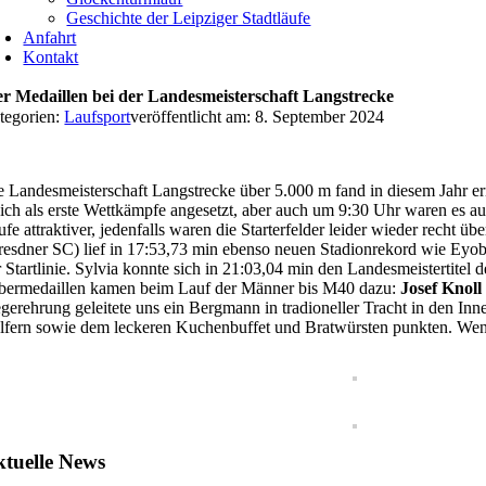
Geschichte der Leipziger Stadtläufe
Anfahrt
Kontakt
er Medaillen bei der Landesmeisterschaft Langstrecke
tegorien:
Laufsport
veröffentlicht am: 8. September 2024
e Landesmeisterschaft Langstrecke über 5.000 m fand in diesem Jahr e
eich als erste Wettkämpfe angesetzt, aber auch um 9:30 Uhr waren es auf
ufe attraktiver, jedenfalls waren die Starterfelder leider wieder recht
resdner SC) lief in 17:53,73 min ebenso neuen Stadionrekord wie Eyo
r Startlinie. Sylvia konnte sich in 21:03,04 min den Landesmeistertite
lbermedaillen kamen beim Lauf der Männer bis M40 dazu:
Josef Knoll
egerehrung geleitete uns ein Bergmann in tradioneller Tracht in den In
lfern sowie dem leckeren Kuchenbuffet und Bratwürsten punkten. Wenn 
tuelle News