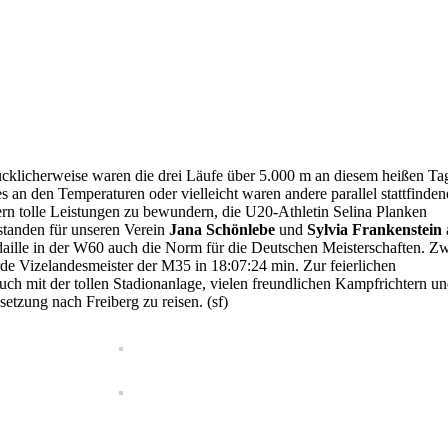
ücklicherweise waren die drei Läufe über 5.000 m an diesem heißen Ta
s an den Temperaturen oder vielleicht waren andere parallel stattfinde
nern tolle Leistungen zu bewundern, die U20-Athletin Selina Planken
standen für unseren Verein
Jana Schönlebe
und
Sylvia Frankenstein
edaille in der W60 auch die Norm für die Deutschen Meisterschaften. Z
e Vizelandesmeister der M35 in 18:07:24 min. Zur feierlichen
uch mit der tollen Stadionanlage, vielen freundlichen Kampfrichtern u
tzung nach Freiberg zu reisen. (sf)