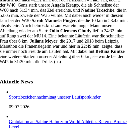
der W40. Ganz stark unsere
Angela Krapp
, die als Schnellste der
W60 nach 51:34 min. das Ziel erreichte, und
Nadine Troschke
, die in
52:05 min. Zweite der W35 wurde. Mit dabei auch wieder in diesem
Jahr bei der W30
Sarah Manuela Pinger
, die die 10 km in 53:42 min.
absolvierte. Auch beim 6-km-Lauf war ein junger Mann unserer
Abteilung wieder am Start:
Odin Clemens Chudy
lief in 24:32 min.
auf Rang zwei der MU14. Eine bekannte Läuferin war die schnellste
Frau über 6 km:
Juliane Meyer
, die 2017 und 2018 beim Leipzig
Marathon die Frauensiegerin war und hier in 22:49 min. zeigte, dass
sie immer noch Freude am Laufen hat. Mit dabei mit
Bettina Kuntze
eine weitere Starterin unserer Abteilung über 6 km, sie wurde bei der
W45 in 31:20 min. die Dritte. (ps)
Aktuelle News
Sportabzeichennachmittag unserer Laufsportkinder
09.07.2026
Gratulation an Sabine Hahn zum World Athletics Referee Bronze
Level