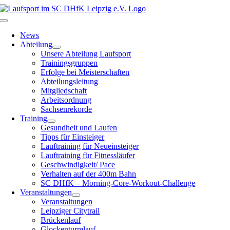
Zum
Inhalt
Toggle
springen
Navigation
News
Abteilung
Unsere Abteilung Laufsport
Trainingsgruppen
Erfolge bei Meisterschaften
Abteilungsleitung
Mitgliedschaft
Arbeitsordnung
Sachsenrekorde
Training
Gesundheit und Laufen
Tipps für Einsteiger
Lauftraining für Neueinsteiger
Lauftraining für Fitnessläufer
Geschwindigkeit/ Pace
Verhalten auf der 400m Bahn
SC DHfK – Morning-Core-Workout-Challenge
Veranstaltungen
Veranstaltungen
Leipziger Citytrail
Brückenlauf
Glockenturmlauf