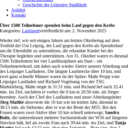
Geschichte der Leipziger Stadtläufe
Anfahrt
Kontakt
Über 1500 Teilnehmer spenden beim Lauf gegen den Krebs
Kategorien:
Laufsport
veröffentlicht am: 2. November 2025
Wieder rief, wie seit einigen Jahren am letzten Oktobertag auf dem
Testfeld der Uni Leipzig, der Lauf gegen den Krebs als Spendenlauf
um die Elternhilfe zu unterstützen, die erkrankte Kinder bei der
Therapie begleiten und unterstützen. Am 31. Oktober waren es diesmal
1506 Teilnehmern bei vier Laufdisziplinen am Start – ein
Teilnehmerrekord, mit dabei auch wieder Aktive unserer Abteilung un
des Leipziger Laufladens. Die längste Laufstrecke über 10 km, und
zwei ganz schnelle Männer waren da der Spitze: Malte Propp vom
Leipziger Laufladen und Richard Vogelsang von der TSG
Markkleberg, Malte siegte in 31:31 min. und Richard lief nach 32.41
min. ins Ziel, nachdem er vorher die 6 km in 20:50 min. als Sieger
beendete. Auch der Chef des Laufladens und unser Abteilungsleiter
Jörg Matthé
absovierte die 10 km wie im letzten Jahr, diesmal in
38:13 min. als Siebenter, aber er war der Beste der M55. Bei den
Frauen waren zwei Aktive über 10 km schnell unterwegs:
Sandra
Boitz
, die untererdessen mehrere Sachsenrekode der W50 auf längeren
Strecken hält, lief als zweite Frau nach 39:44 min. ins Ziel, und
Tanja
Matthé
lief nach 42:32 min. über den Zielstrich – Platz vier, aber 2.