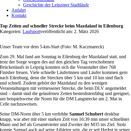
Geschichte der Leipziger Stadtläufe
Anfahrt
Kontakt
Top Zeiten auf schneller Strecke beim Mazdalauf in Eilenburg
Kategorien:
Laufsport
veröffentlicht am: 2. März 2026
Unser Team vor dem 5-km-Start (Foto: M. Kaczmareck)
Zum 29. Mal fand am Sonntag in Eilenburg der Mazdalauf statt, und
trotz der Sorge wegen des auf den gleichen Tag verschobenen
Brückenlaufs in Leipzig konnten sich die Veranstalter über 768
Finisher freuen. Viele schnelle Läuferinnen und Läufer kommen gern
nach Eilenburg, denn die Strecken über 5 km und 10 km sind flach
und schnell. Zudem gehört der Mazdalauf zu den wenigen
Veranstaltungen mit vermessener Strecke, die beim DLV angemeldet
sind – damit sind die gelaufenen Zeiten bestenlistenfähig und geeignet,
um beispielsweise die Norm für die DM Langstrecke am 2. Mai in
Celle nachzuweisen.
Seine DM-Norm über 5 km verfehlte
Samuel Schubert
denkbar
knapp, war aber mit einer starken Zeit von 16:39 min unser schnellster
Mann und lief als Gesamtvierter und Zweiter der M35 ins Ziel. Stolz
konnte Samuel auch auf seine Athleten sein, die er seit Herbst in seiner