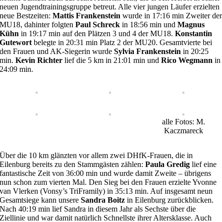
neuen Jugendtrainingsgruppe betreut. Alle vier jungen Läufer erzielten
neue Bestzeiten:
Mattis Frankenstein
wurde in 17:16 min Zweiter de
MU18, dahinter folgten
Paul Schreck
in 18:56 min und
Magnus
Kühn
in 19:17 min auf den Plätzen 3 und 4 der MU18.
Konstantin
Gutewort
belegte in 20:31 min Platz 2 der MU20. Gesamtvierte bei
den Frauen und AK-Siegerin wurde
Sylvia Frankenstein
in 20:25
min.
Kevin Richter
lief die 5 km in 21:01 min und
Rico Wegmann
in
24:09 min.
alle Fotos: M.
Kaczmareck
Über die 10 km glänzten vor allem zwei DHfK-Frauen, die in
Eilenburg bereits zu den Stammgästen zählen:
Paula Gredig
lief eine
fantastische Zeit von 36:00 min und wurde damit Zweite – übrigens
nun schon zum vierten Mal. Den Sieg bei den Frauen erzielte Yvonne
van Vlerken (Vonsy’s TriFramily) in 35:13 min. Auf insgesamt neun
Gesamtsiege kann unsere
Sandra Boitz
in Eilenburg zurückblicken.
Nach 40:19 min lief Sandra in diesem Jahr als Sechste über die
Ziellinie und war damit natürlich Schnellste ihrer Altersklasse. Auch