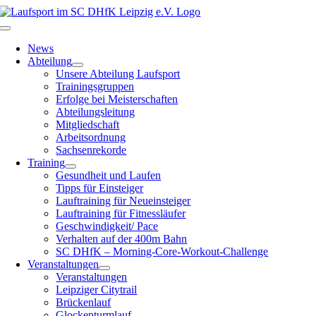
Zum
Inhalt
Toggle
springen
Navigation
News
Abteilung
Unsere Abteilung Laufsport
Trainingsgruppen
Erfolge bei Meisterschaften
Abteilungsleitung
Mitgliedschaft
Arbeitsordnung
Sachsenrekorde
Training
Gesundheit und Laufen
Tipps für Einsteiger
Lauftraining für Neueinsteiger
Lauftraining für Fitnessläufer
Geschwindigkeit/ Pace
Verhalten auf der 400m Bahn
SC DHfK – Morning-Core-Workout-Challenge
Veranstaltungen
Veranstaltungen
Leipziger Citytrail
Brückenlauf
Glockenturmlauf