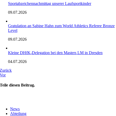
Sportabzeichennachmittag unserer Laufsportkinder
09.07.2026
Gratulation an Sabine Hahn zum World Athletics Referee Bronze
Level
09.07.2026
Kleine DHfK-Delegation bei den Masters LM in Dresden
04.07.2026
Zurück
Vor
Teile diesen Beitrag.
News
Abteilung