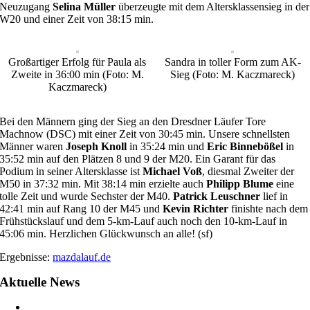
Neuzugang
Selina Müller
überzeugte mit dem Altersklassensieg in der
W20 und einer Zeit von 38:15 min.
Großartiger Erfolg für Paula als
Sandra in toller Form zum AK-
Zweite in 36:00 min (Foto: M.
Sieg (Foto: M. Kaczmareck)
Kaczmareck)
Bei den Männern ging der Sieg an den Dresdner Läufer Tore
Machnow (DSC) mit einer Zeit von 30:45 min. Unsere schnellsten
Männer waren
Joseph Knoll
in 35:24 min und
Eric Binnebößel
in
35:52 min auf den Plätzen 8 und 9 der M20. Ein Garant für das
Podium in seiner Altersklasse ist
Michael Voß
, diesmal Zweiter der
M50 in 37:32 min. Mit 38:14 min erzielte auch
Philipp Blume
eine
tolle Zeit und wurde Sechster der M40.
Patrick Leuschner
lief in
42:41 min auf Rang 10 der M45 und
Kevin Richter
finishte nach dem
Frühstückslauf und dem 5-km-Lauf auch noch den 10-km-Lauf in
45:06 min. Herzlichen Glückwunsch an alle! (sf)
Ergebnisse:
mazdalauf.de
Aktuelle News