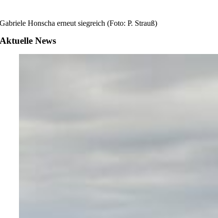
Gabriele Honscha erneut siegreich (Foto: P. Strauß)
Aktuelle News