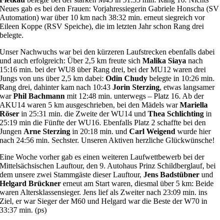
Neues gab es bei den Frauen: Vorjahressiegerin Gabriele Honscha (SV
Automation) war über 10 km nach 38:32 min. erneut siegreich vor
Eileen Koppe (RSV Speiche), die im letzten Jahr schon Rang drei
belegte.
Unser Nachwuchs war bei den kürzeren Laufstrecken ebenfalls dabei
und auch erfolgreich: Über 2,5 km freute sich
Malika Siaya
nach
15:16 min. bei der WU8 über Rang drei, bei der MU12 waren drei
Jungs von uns über 2,5 km dabei:
Odin Chudy
belegte in 10:26 min.
Rang drei, dahinter kam nach 10:43
Jorin Sterzing
, etwas langsamer
war
Phil Bachmann
mit 12:48 min. unterwegs – Platz 16. Ab der
AKU14 waren 5 km ausgeschrieben, bei den Mädels war
Mariella
Röser
in 25:31 min. die Zweite der WU14 und
Thea Schlichting
in
25:19 min die Fünfte der WU16. Ebenfalls Platz 2 schaffte bei den
Jungen
Arne Sterzing
in 20:18 min. und
Carl Weigend
wurde hier
nach 24:56 min. Sechster. Unseren Aktiven herzliche Glückwünsche!
Eine Woche vorher gab es einen weiteren Laufwettbewerb bei der
Mittelsächsischen Lauftour, den 9. Autohaus Prinz Schildberglauf, bei
dem unsere zwei Stammgäste dieser Lauftour,
Jens Badstübner
und
Helgard Brückner
erneut am Start waren, diesmal über 5 km: Beide
waren Altersklassensieger. Jens lief als Zweiter nach 23:09 min. ins
Ziel, er war Sieger der M60 und Helgard war die Beste der W70 in
33:37 min. (ps)