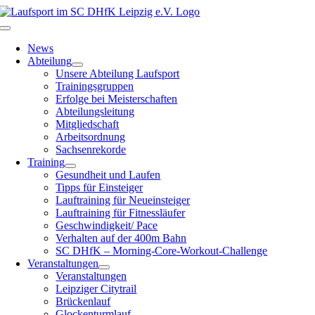
Zum
Inhalt
Toggle
springen
Navigation
News
Abteilung
Unsere Abteilung Laufsport
Trainingsgruppen
Erfolge bei Meisterschaften
Abteilungsleitung
Mitgliedschaft
Arbeitsordnung
Sachsenrekorde
Training
Gesundheit und Laufen
Tipps für Einsteiger
Lauftraining für Neueinsteiger
Lauftraining für Fitnessläufer
Geschwindigkeit/ Pace
Verhalten auf der 400m Bahn
SC DHfK – Morning-Core-Workout-Challenge
Veranstaltungen
Veranstaltungen
Leipziger Citytrail
Brückenlauf
Glockenturmlauf