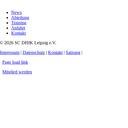
News
Abteilung
Training
Anfahrt
Kontakt
© 2026 SC DHfK Leipzig e.V.
Impressum
|
Datenschutz
|
Kontakt
|
Satzung
|
Page load link
Mitglied werden
Nach
oben