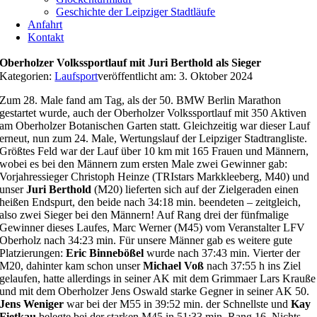
Geschichte der Leipziger Stadtläufe
Anfahrt
Kontakt
Oberholzer Volkssportlauf mit Juri Berthold als Sieger
Kategorien:
Laufsport
veröffentlicht am: 3. Oktober 2024
Zum 28. Male fand am Tag, als der 50. BMW Berlin Marathon
gestartet wurde, auch der Oberholzer Volkssportlauf mit 350 Aktiven
am Oberholzer Botanischen Garten statt. Gleichzeitig war dieser Lauf
erneut, nun zum 24. Male, Wertungslauf der Leipziger Stadtrangliste.
Größtes Feld war der Lauf über 10 km mit 165 Frauen und Männern,
wobei es bei den Männern zum ersten Male zwei Gewinner gab:
Vorjahressieger Christoph Heinze (TRIstars Markkleeberg, M40) und
unser
Juri Berthold
(M20) lieferten sich auf der Zielgeraden einen
heißen Endspurt, den beide nach 34:18 min. beendeten – zeitgleich,
also zwei Sieger bei den Männern! Auf Rang drei der fünfmalige
Gewinner dieses Laufes, Marc Werner (M45) vom Veranstalter LFV
Oberholz nach 34:23 min. Für unsere Männer gab es weitere gute
Platzierungen:
Eric Binnebößel
wurde nach 37:43 min. Vierter der
M20, dahinter kam schon unser
Michael Voß
nach 37:55 h ins Ziel
gelaufen, hatte allerdings in seiner AK mit dem Grimmaer Lars Krauße
und mit dem Oberholzer Jens Oswald starke Gegner in seiner AK 50.
Jens Weniger
war bei der M55 in 39:52 min. der Schnellste und
Kay
Fietkau
belegte bei der starken M45 in 51:33 min. Rang 16. Nichts