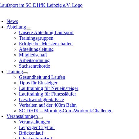
Zum
Inhalt
oggle
springen
avigation
News
Abteilung
Unsere Abteilung Laufsport
Trainingsgruppen
Erfolge bei Meisterschaften
Abteilungsleitung
Mitgliedschaft
Arbeitsordnung
Sachsenrekorde
Training
Gesundheit und Laufen
Tipps für Einsteiger
Lauftraining für Neueinsteiger
Lauftraining für Fitnessläufer
Geschwindigkeit/ Pace
Verhalten auf der 400m Bahn
SC DHfK – Morning-Core-Workout-Challenge
Veranstaltungen
Veranstaltungen
Leipziger Citytrail
Brückenlauf
Glockenturmlauf