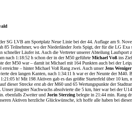
wald
der SG LVB am Sportplatz Neue Linie bei der 44. Auflage am 9. Novem
h 85 Teilnehmer, wo der Niederländer Joris Spigt, der für die LG Exa s
ein schneller Läufer ist. Auch die Vertreter unserer Abteilung Laufsport
kam nach 1:18:52 h schon der in der M50 geführte
Michael Voß
ins Zie
ste der M50 war – damit ist Michael mit 164 Punkten auch bei der Leip
el erreichte – hinter Michael Voß Rang zwei. Auch unser
Jens Weniger
ierte den langen Kanten, nach 1:34:11 h war er der Neunte der M40. B
ie 1:21:05 h! Mit 198 Aktiven gab es das größte Starterfeld über 10 
auf dieser Strecke erst ab der M60 und 65 Wertungspunkte der Stadtran
. Unser jüngster Nachwuchs absolvierte die 5 km, hier war bei der U1
n. ebenfalls Zweiter und
Jorin Sterzing
belegte in 21:44 min. Rang dr
nseren Aktiven herzliche Glückwünsche, ich hoffe alle haben bei diese