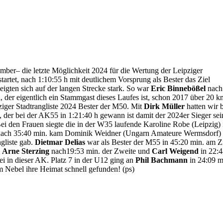
ber– die letzte Möglichkeit 2024 für die Wertung der Leipziger
tartet, nach 1:10:55 h mit deutlichem Vorsprung als Bester das Ziel
 zeigten sich auf der langen Strecke stark. So war
Eric Binnebößel
nach
l, der eigentlich ein Stammgast dieses Laufes ist, schon 2017 über 20 
ziger Stadtrangliste 2024 Bester der M50. Mit
Dirk Müller
hatten wir 
, der bei der AK55 in 1:21:40 h gewann ist damit der 2024er Sieger sei
ei den Frauen siegte die in der W35 laufende Karoline Robe (Leipzig) 
km, nach 35:40 min. kam Dominik Weidner (Ungarn Amateure Wermsdorf) 
gliste gab.
Dietmar Delias
war als Bester der M55 in 45:20 min. am Z
4
Arne Sterzing
nach19:53 min. der Zweite und
Carl Weigend
in 22:
ei in dieser AK. Platz 7 in der U12 ging an
Phil Bachmann
in 24:09 m
m Nebel ihre Heimat schnell gefunden! (ps)