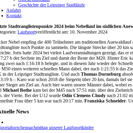
Geschichte der Leipziger Stadtläufe
Anfahrt
Kontakt
tzte Stadtranglistenpunkte 2024 beim Nebellauf im südlichen Aue
tegorien:
Laufsport
veröffentlicht am: 10. November 2024
cker Nebel empfing die 400 Teilnehmer am traditionellen Auewaldlauf 
adtrangliste noch Punkte zu sammeln. Die längste Strecke über 20 km sa
reichte. Joris hatte 2024 bei vielen Laufveranstaltungen gezeigt, das er 
17:27 h der Sechste im Ziel und damit der Beste der M20. Hinter Eric 
ng zwei nach 1:16:18 h belegte, und in diesem Jahr wieder der Schnell
r M50 einen weiteren schnellen Mann dabei, der nach 1:21:55 h das Zi
 in der Leipziger Stadtrangliste. Und auch
Thomas Dorneburg
absolv
23:19 h – Karo war schon 2018 die Siegerin über 20 km, damals lief s
uer Sieger am Ziel an. Auch hier waren unsere Männer dabei, wobei es 
nd
Michael Bothe
kam bei der M45 nach 57:51 min. über den Zielstrich
n. der Vierte. Bei der U12 wurde
Odin Clemens Chudy
nach 21:02 mi
hnellste Frau über 5 km war nach 20:17 min.
Franziska Schneider
. U
tuelle News
Sportabzeichennachmittag unserer Laufsportkinder