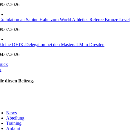
09.07.2026
Gratulation an Sabine Hahn zum World Athletics Referee Bronze Level
09.07.2026
Kleine DHfK-Delegation bei den Masters LM in Dresden
04.07.2026
rück
r
ile diesen Beitrag.
oggle
avigation
News
Abteilung
Training
Anfahrt