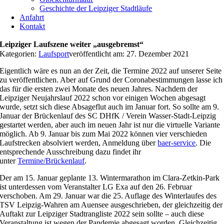
Geschichte der Leipziger Stadtläufe
Anfahrt
Kontakt
Leipziger Laufszene weiter „ausgebremst“
Kategorien:
Laufsport
veröffentlicht am: 27. Dezember 2021
Eigentlich wäre es nun an der Zeit, die Termine 2022 auf unserer Seite
zu veröffentlichen. Aber auf Grund der Coronabestimmungen lasse ich
das für die ersten zwei Monate des neuen Jahres. Nachdem der
Leipziger Neujahrslauf 2022 schon vor einigen Wochen abgesagt
wurde, setzt sich diese Absageflut auch im Januar fort. So sollte am 9.
Januar der Brückenlauf des SC DHfK / Verein Wasser-Stadt-Leipzig
gestartet werden, aber auch im neuen Jahr ist nur die virtuelle Variante
möglich. Ab 9. Januar bis zum Mai 2022 können vier verschieden
Laufstrecken absolviert werden, Anmeldung über
baer-service
. Die
entsprechende Ausschreibung dazu findet ihr
unter
Termine/Brückenlauf
.
Der am 15. Januar geplante 13. Wintermarathon im Clara-Zetkin-Park
ist unterdessen vom Veranstalter LG Exa auf den 26. Februar
verschoben. Am 29. Januar war die 25. Auflage des Winterlaufes des
TSV Leipzig-Wahren am Auensee ausgeschrieben, der gleichzeitig der
Auftakt zur Leipziger Stadtrangliste 2022 sein sollte – auch diese
Veranstaltung ist wegen der Pandemie abgesagt worden. Gleichzeitig