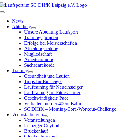
Zum
Inhalt
Toggle
springen
Navigation
News
Abteilung
Unsere Abteilung Laufsport
Trainingsgruppen
Erfolge bei Meisterschaften
Abteilungsleitung
Mitgliedschaft
Arbeitsordnung
Sachsenrekorde
Training
Gesundheit und Laufen
Tipps für Einsteiger
Lauftraining für Neueinsteiger
Lauftraining für Fitnessläufer
Geschwindigkeit/ Pace
Verhalten auf der 400m Bahn
SC DHfK – Morning-Core-Workout-Challenge
Veranstaltungen
Veranstaltungen
Leipziger Citytrail
Brückenlauf
Glockenturmlauf