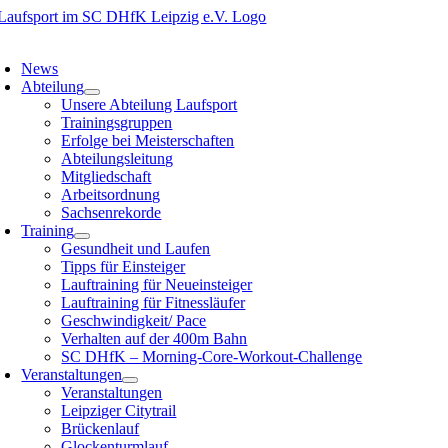
Zum
Inhalt
oggle
springen
avigation
News
Abteilung
Unsere Abteilung Laufsport
Trainingsgruppen
Erfolge bei Meisterschaften
Abteilungsleitung
Mitgliedschaft
Arbeitsordnung
Sachsenrekorde
Training
Gesundheit und Laufen
Tipps für Einsteiger
Lauftraining für Neueinsteiger
Lauftraining für Fitnessläufer
Geschwindigkeit/ Pace
Verhalten auf der 400m Bahn
SC DHfK – Morning-Core-Workout-Challenge
Veranstaltungen
Veranstaltungen
Leipziger Citytrail
Brückenlauf
Glockenturmlauf