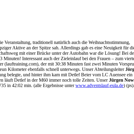
ie Veranstaltung, traditionell natürlich auch die Weihnachtsstimmung,
ger Aktive an der Spitze sah. Allerdings gab es eine Neuigkeit für di
tschaftsweg mit einer Brücke unter der Autobahn war die Lösung! Bei d
3 Minuten! Interessant auch der Zieleinlauf bei den Frauen – zum viert
 (lauftraining.com), der mit 30:38 Minuten fast zwei Minuten Vorspr
un Kilometer ebenfalls schnell unterwegs. Unser Abteilungsleiter
Jör
rtung belegte, und hinter ihm kam mit Detlef Beier vom LC Auensee ein
en läuft Detlef in der M60 immer noch tolle Zeiten. Unser
Jürgen Now
W35 in 42:02 min. (alle Ergebnisse unter
www.adventslauf-eula.de
) (ps)