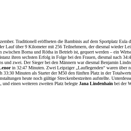
zember. Traditionell eröffneten die Bambinis auf dem Sportplatz Eula d
Lauf über 9 Kilometer mit 256 Teilnehmern, der diesmal wieder Leipzi
hen zwischen Borna und Rötha in Betrieb ist, gequert werden – ein Wir
tanz ihren sechsten Erfolg in Folge bei den Frauen, diesmal nach 34:4
ns und zwei. Der Sieger bei den Männern war diesmal Benjamin Lindner
Lenor
in 32:47 Minuten. Zwei Leipziger „Lauflegenden“ waren über ne
ach 33:30 Minuten als Starter der M50 den fünften Platz in der Totalwe
nstaltungen heute noch gültige Streckenbestzeiten aufstellte. Unterdess
z, und einen weiteren zweiten Platz belegte
Jana Lindenhain
bei der 