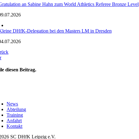
Gratulation an Sabine Hahn zum World Athletics Referee Bronze Level
09.07.2026
Kleine DHfK-Delegation bei den Masters LM in Dresden
04.07.2026
rück
r
ile diesen Beitrag.
oggle
avigation
News
Abteilung
Training
Anfahrt
Kontakt
2026 SC DHfK Leipzig e.V.