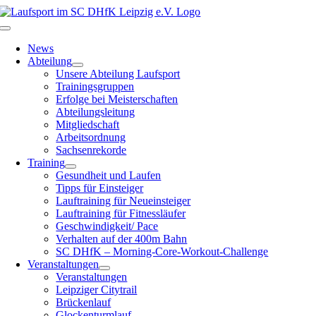
Zum
Inhalt
Toggle
springen
Navigation
News
Abteilung
Unsere Abteilung Laufsport
Trainingsgruppen
Erfolge bei Meisterschaften
Abteilungsleitung
Mitgliedschaft
Arbeitsordnung
Sachsenrekorde
Training
Gesundheit und Laufen
Tipps für Einsteiger
Lauftraining für Neueinsteiger
Lauftraining für Fitnessläufer
Geschwindigkeit/ Pace
Verhalten auf der 400m Bahn
SC DHfK – Morning-Core-Workout-Challenge
Veranstaltungen
Veranstaltungen
Leipziger Citytrail
Brückenlauf
Glockenturmlauf