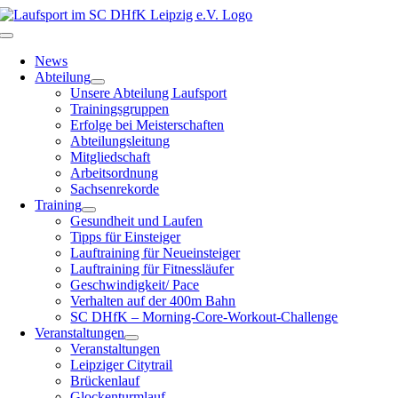
Zum
Inhalt
Toggle
springen
Navigation
News
Abteilung
Unsere Abteilung Laufsport
Trainingsgruppen
Erfolge bei Meisterschaften
Abteilungsleitung
Mitgliedschaft
Arbeitsordnung
Sachsenrekorde
Training
Gesundheit und Laufen
Tipps für Einsteiger
Lauftraining für Neueinsteiger
Lauftraining für Fitnessläufer
Geschwindigkeit/ Pace
Verhalten auf der 400m Bahn
SC DHfK – Morning-Core-Workout-Challenge
Veranstaltungen
Veranstaltungen
Leipziger Citytrail
Brückenlauf
Glockenturmlauf