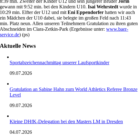
8:39 min. Zweiter der Kinder U12 und sein jüngerer Bruder
Jorin
gewann mit 9:52 min. bei den Kindern U10.
Isai Wehrstedt
wurde in
10:29 min. Elfter der U12 und mit
Eni Eppendorfer
hatten wir auch
ein Mädchen der U10 dabei, sie belegte im großen Feld nach 11:43
min. Platz neun. Allen unseren Teilnehmern Gratulation zu ihren guten
Abschneiden im Clara-Zetkin-Park (Ergebnisse unter:
www.baer-
service.de
) (ps)
Aktuelle News
Sportabzeichennachmittag unserer Laufsportkinder
09.07.2026
Gratulation an Sabine Hahn zum World Athletics Referee Bronze
Level
09.07.2026
Kleine DHfK-Delegation bei den Masters LM in Dresden
04.07.2026