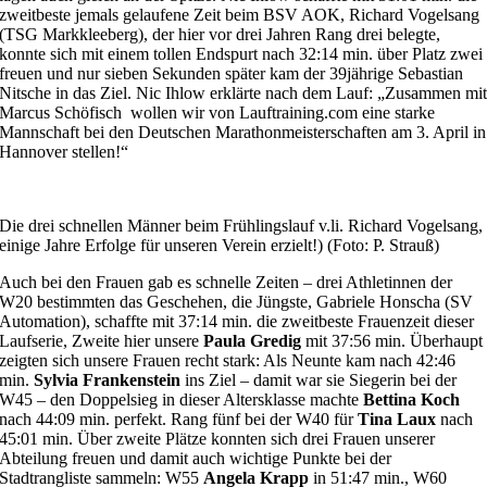
zweitbeste jemals gelaufene Zeit beim BSV AOK, Richard Vogelsang
(TSG Markkleeberg), der hier vor drei Jahren Rang drei belegte,
konnte sich mit einem tollen Endspurt nach 32:14 min. über Platz zwei
freuen und nur sieben Sekunden später kam der 39jährige Sebastian
Nitsche in das Ziel. Nic Ihlow erklärte nach dem Lauf: „Zusammen mi
Marcus Schöfisch wollen wir von Lauftraining.com eine starke
Mannschaft bei den Deutschen Marathonmeisterschaften am 3. April in
Hannover stellen!“
Die drei schnellen Männer beim Frühlingslauf v.li. Richard Vogelsang
einige Jahre Erfolge für unseren Verein erzielt!) (Foto: P. Strauß)
Auch bei den Frauen gab es schnelle Zeiten – drei Athletinnen der
W20 bestimmten das Geschehen, die Jüngste, Gabriele Honscha (SV
Automation), schaffte mit 37:14 min. die zweitbeste Frauenzeit dieser
Laufserie, Zweite hier unsere
Paula Gredig
mit 37:56 min. Überhaupt
zeigten sich unsere Frauen recht stark: Als Neunte kam nach 42:46
min.
Sylvia Frankenstein
ins Ziel – damit war sie Siegerin bei der
W45 – den Doppelsieg in dieser Altersklasse machte
Bettina Koch
nach 44:09 min. perfekt. Rang fünf bei der W40 für
Tina Laux
nach
45:01 min. Über zweite Plätze konnten sich drei Frauen unserer
Abteilung freuen und damit auch wichtige Punkte bei der
Stadtrangliste sammeln: W55
Angela Krapp
in 51:47 min., W60