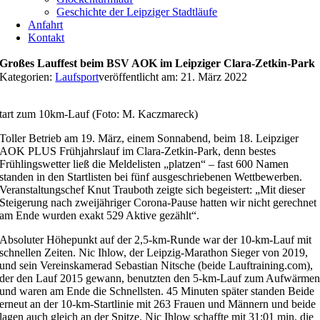
Geschichte der Leipziger Stadtläufe
Anfahrt
Kontakt
Großes Lauffest beim BSV AOK im Leipziger Clara-Zetkin-Park
Kategorien:
Laufsport
veröffentlicht am: 21. März 2022
tart zum 10km-Lauf (Foto: M. Kaczmareck)
Toller Betrieb am 19. März, einem Sonnabend, beim 18. Leipziger
AOK PLUS Frühjahrslauf im Clara-Zetkin-Park, denn bestes
Frühlingswetter ließ die Meldelisten „platzen“ – fast 600 Namen
standen in den Startlisten bei fünf ausgeschriebenen Wettbewerben.
Veranstaltungschef Knut Trauboth zeigte sich begeistert: „Mit dieser
Steigerung nach zweijähriger Corona-Pause hatten wir nicht gerechnet
am Ende wurden exakt 529 Aktive gezählt“.
Absoluter Höhepunkt auf der 2,5-km-Runde war der 10-km-Lauf mit
schnellen Zeiten. Nic Ihlow, der Leipzig-Marathon Sieger von 2019,
und sein Vereinskamerad Sebastian Nitsche (beide Lauftraining.com),
der den Lauf 2015 gewann, benutzten den 5-km-Lauf zum Aufwärme
und waren am Ende die Schnellsten. 45 Minuten später standen Beide
erneut an der 10-km-Startlinie mit 263 Frauen und Männern und beide
lagen auch gleich an der Spitze. Nic Ihlow schaffte mit 31:01 min. die