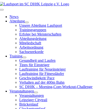
Zum
Inhalt
Toggle
springen
Navigation
News
Abteilung
Unsere Abteilung Laufsport
Trainingsgruppen
Erfolge bei Meisterschaften
Abteilungsleitung
Mitgliedschaft
Arbeitsordnung
Sachsenrekorde
Training
Gesundheit und Laufen
Tipps für Einsteiger
Lauftraining für Neueinsteiger
Lauftraining für Fitnessläufer
Geschwindigkeit/ Pace
Verhalten auf der 400m Bahn
SC DHfK – Morning-Core-Workout-Challenge
Veranstaltungen
Veranstaltungen
Leipziger Citytrail
Brückenlauf
Glockenturmlauf