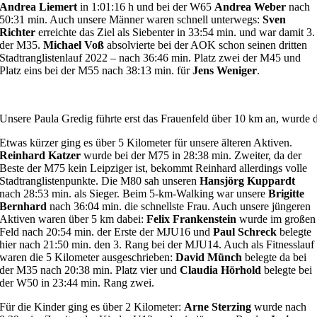
Andrea Liemert
in 1:01:16 h und bei der W65
Andrea Weber
nach
50:31 min. Auch unsere Männer waren schnell unterwegs:
Sven
Richter
erreichte das Ziel als Siebenter in 33:54 min. und war damit 3.
der M35.
Michael Voß
absolvierte bei der AOK schon seinen dritten
Stadtranglistenlauf 2022 – nach 36:46 min. Platz zwei der M45 und
Platz eins bei der M55 nach 38:13 min. für
Jens Weniger
.
Unsere Paula Gredig führte erst das Frauenfeld über 10 km an, wurde 
Etwas kürzer ging es über 5 Kilometer für unsere älteren Aktiven.
Reinhard Katzer
wurde bei der M75 in 28:38 min. Zweiter, da der
Beste der M75 kein Leipziger ist, bekommt Reinhard allerdings volle
Stadtranglistenpunkte. Die M80 sah unseren
Hansjörg Kuppardt
nach 28:53 min. als Sieger. Beim 5-km-Walking war unsere
Brigitte
Bernhard
nach 36:04 min. die schnellste Frau. Auch unsere jüngeren
Aktiven waren über 5 km dabei:
Felix Frankenstein
wurde im großen
Feld nach 20:54 min. der Erste der MJU16 und
Paul Schreck
belegte
hier nach 21:50 min. den 3. Rang bei der MJU14. Auch als Fitnesslauf
waren die 5 Kilometer ausgeschrieben:
David Münch
belegte da bei
der M35 nach 20:38 min. Platz vier und
Claudia Hörhold
belegte bei
der W50 in 23:44 min. Rang zwei.
Für die Kinder ging es über 2 Kilometer:
Arne Sterzing
wurde nach