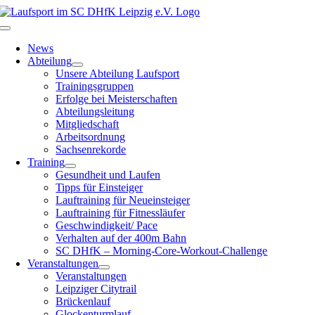
Zum
Inhalt
Toggle
springen
Navigation
News
Abteilung
Unsere Abteilung Laufsport
Trainingsgruppen
Erfolge bei Meisterschaften
Abteilungsleitung
Mitgliedschaft
Arbeitsordnung
Sachsenrekorde
Training
Gesundheit und Laufen
Tipps für Einsteiger
Lauftraining für Neueinsteiger
Lauftraining für Fitnessläufer
Geschwindigkeit/ Pace
Verhalten auf der 400m Bahn
SC DHfK – Morning-Core-Workout-Challenge
Veranstaltungen
Veranstaltungen
Leipziger Citytrail
Brückenlauf
Glockenturmlauf