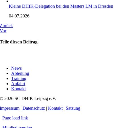
Kleine DHfK-Delegation bei den Masters LM in Dresden
04.07.2026
Zurück
Vor
Teile diesen Beitrag.
News
Abteilung
Training
Anfahrt
Kontakt
© 2026 SC DHfK Leipzig e.V.
Impressum
|
Datenschutz
|
Kontakt
|
Satzung
|
Page load link
Mitglied werden