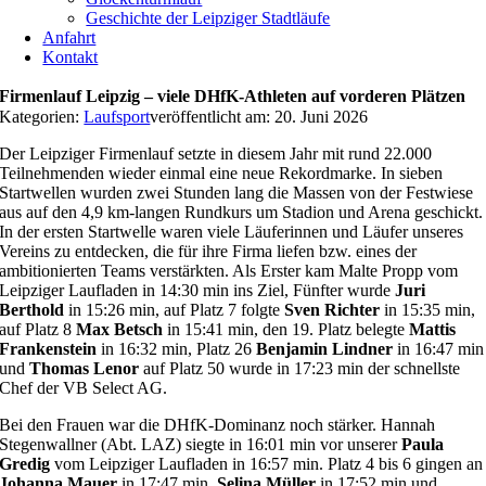
Geschichte der Leipziger Stadtläufe
Anfahrt
Kontakt
Firmenlauf Leipzig – viele DHfK-Athleten auf vorderen Plätzen
Kategorien:
Laufsport
veröffentlicht am: 20. Juni 2026
Der Leipziger Firmenlauf setzte in diesem Jahr mit rund 22.000
Teilnehmenden wieder einmal eine neue Rekordmarke. In sieben
Startwellen wurden zwei Stunden lang die Massen von der Festwiese
aus auf den 4,9 km-langen Rundkurs um Stadion und Arena geschickt.
In der ersten Startwelle waren viele Läuferinnen und Läufer unseres
Vereins zu entdecken, die für ihre Firma liefen bzw. eines der
ambitionierten Teams verstärkten. Als Erster kam Malte Propp vom
Leipziger Laufladen in 14:30 min ins Ziel, Fünfter wurde
Juri
Berthold
in 15:26 min, auf Platz 7 folgte
Sven Richter
in 15:35 min,
auf Platz 8
Max Betsch
in 15:41 min, den 19. Platz belegte
Mattis
Frankenstein
in 16:32 min, Platz 26
Benjamin Lindner
in 16:47 min
und
Thomas Lenor
auf Platz 50 wurde in 17:23 min der schnellste
Chef der VB Select AG.
Bei den Frauen war die DHfK-Dominanz noch stärker. Hannah
Stegenwallner (Abt. LAZ) siegte in 16:01 min vor unserer
Paula
Gredig
vom Leipziger Laufladen in 16:57 min. Platz 4 bis 6 gingen an
Johanna Mauer
in 17:47 min,
Selina Müller
in 17:52 min und