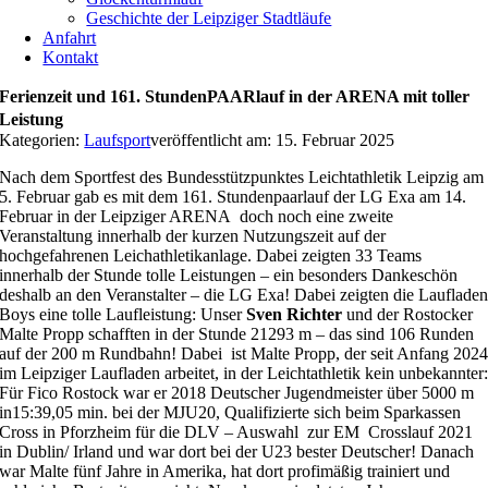
Geschichte der Leipziger Stadtläufe
Anfahrt
Kontakt
Ferienzeit und 161. StundenPAARlauf in der ARENA mit toller
Leistung
Kategorien:
Laufsport
veröffentlicht am: 15. Februar 2025
Nach dem Sportfest des Bundesstützpunktes Leichtathletik Leipzig am
5. Februar gab es mit dem 161. Stundenpaarlauf der LG Exa am 14.
Februar in der Leipziger ARENA doch noch eine zweite
Veranstaltung innerhalb der kurzen Nutzungszeit auf der
hochgefahrenen Leichathletikanlage. Dabei zeigten 33 Teams
innerhalb der Stunde tolle Leistungen – ein besonders Dankeschön
deshalb an den Veranstalter – die LG Exa! Dabei zeigten die Lauflade
Boys eine tolle Laufleistung: Unser
Sven Richter
und der Rostocker
Malte Propp schafften in der Stunde 21293 m – das sind 106 Runden
auf der 200 m Rundbahn! Dabei ist Malte Propp, der seit Anfang 202
im Leipziger Laufladen arbeitet, in der Leichtathletik kein unbekannter
Für Fico Rostock war er 2018 Deutscher Jugendmeister über 5000 m
in15:39,05 min. bei der MJU20, Qualifizierte sich beim Sparkassen
Cross in Pforzheim für die DLV – Auswahl zur EM Crosslauf 2021
in Dublin/ Irland und war dort bei der U23 bester Deutscher! Danach
war Malte fünf Jahre in Amerika, hat dort profimäßig trainiert und