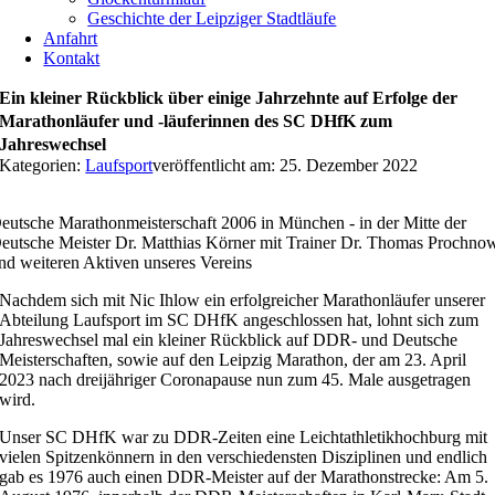
Geschichte der Leipziger Stadtläufe
Anfahrt
Kontakt
Ein kleiner Rückblick über einige Jahrzehnte auf Erfolge der
Marathonläufer und -läuferinnen des SC DHfK zum
Jahreswechsel
Kategorien:
Laufsport
veröffentlicht am: 25. Dezember 2022
eutsche Marathonmeisterschaft 2006 in München - in der Mitte der
eutsche Meister Dr. Matthias Körner mit Trainer Dr. Thomas Prochno
nd weiteren Aktiven unseres Vereins
Nachdem sich mit Nic Ihlow ein erfolgreicher Marathonläufer unserer
Abteilung Laufsport im SC DHfK angeschlossen hat, lohnt sich zum
Jahreswechsel mal ein kleiner Rückblick auf DDR- und Deutsche
Meisterschaften, sowie auf den Leipzig Marathon, der am 23. April
2023 nach dreijähriger Coronapause nun zum 45. Male ausgetragen
wird.
Unser SC DHfK war zu DDR-Zeiten eine Leichtathletikhochburg mit
vielen Spitzenkönnern in den verschiedensten Disziplinen und endlich
gab es 1976 auch einen DDR-Meister auf der Marathonstrecke: Am 5.