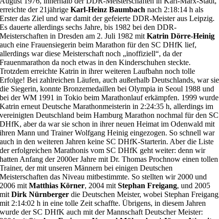
August 1976, innerhalb der DDR-Meisterschaften in Karl-Marx-Stadt,
erreichte der 21jährige
Karl-Heinz Baumbach
nach 2:18:14 h als
Erster das Ziel und war damit der gefeierte DDR-Meister aus Leipzig.
Es dauerte allerdings sechs Jahre, bis 1982 bei den DDR-
Meisterschaften in Dresden am 2. Juli 1982 mit
Katrin Dörre-Heinig
auch eine Frauensiegerin beim Marathon für den SC DHfK lief,
allerdings war diese Meisterschaft noch „inoffiziell“, da der
Frauenmarathon da noch etwas in den Kinderschuhen steckte.
Trotzdem erreichte Katrin in ihrer weiteren Laufbahn noch tolle
Erfolge! Bei zahlreichen Läufen, auch außerhalb Deutschlands, war si
die Siegerin, konnte Bronzemedaillen bei Olympia in Seoul 1988 und
bei der WM 1991 in Tokio beim Marathonlauf erkämpfen. 1999 wurde
Katrin erneut Deutsche Marathonmeisterin in 2:24:35 h, allerdings im
vereinigten Deutschland beim Hamburg Marathon nochmal für den SC
DHfK, aber da war sie schon in ihrer neuen Heimat im Odenwald mit
ihren Mann und Trainer Wolfgang Heinig eingezogen. So schnell war
auch in den weiteren Jahren keine SC DHfK-Starterin. Aber die Liste
der erfolgreichen Marathonis vom SC DHfK geht weiter: denn wir
hatten Anfang der 2000er Jahre mit Dr. Thomas Prochnow einen tollen
Trainer, der mit unseren Männern bei einigen Deutschen
Meisterschaften das Niveau mitbestimmte. So stellten wir 2000 und
2006 mit
Matthias Körner
, 2004 mit
Stephan Freigang
, und 2005
mit
Dirk Nürnberger
die Deutschen Meister, wobei Stephan Freigang
mit 2:14:02 h in eine tolle Zeit schaffte. Übrigens, in diesem Jahren
wurde der SC DHfK auch mit der Mannschaft Deutscher Meister: