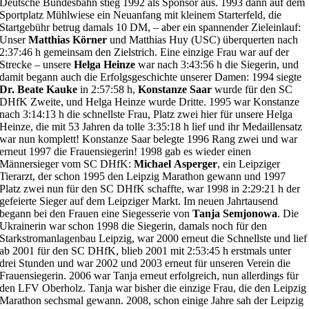
Deutsche Bundesbahn stieg 1992 als Sponsor aus. 1993 dann auf dem
Sportplatz Mühlwiese ein Neuanfang mit kleinem Starterfeld, die
Startgebühr betrug damals 10 DM, – aber ein spannender Zieleinlauf:
Unser
Matthias
Körner
und Matthias Huy (USC) überquerten nach
2:37:46 h gemeinsam den Zielstrich. Eine einzige Frau war auf der
Strecke – unsere
Helga Heinze
war nach 3:43:56 h die Siegerin, und
damit begann auch die Erfolgsgeschichte unserer Damen: 1994 siegte
Dr. Beate Kauke
in 2:57:58 h,
Konstanze Saar
wurde für den SC
DHfK Zweite, und Helga Heinze wurde Dritte. 1995 war Konstanze
nach 3:14:13 h die schnellste Frau, Platz zwei hier für unsere Helga
Heinze, die mit 53 Jahren da tolle 3:35:18 h lief und ihr Medaillensatz
war nun komplett! Konstanze Saar belegte 1996 Rang zwei und war
erneut 1997 die Frauensiegerin! 1998 gab es wieder einen
Männersieger vom SC DHfK:
Michael
Asperger
, ein Leipziger
Tierarzt, der schon 1995 den Leipzig Marathon gewann und 1997
Platz zwei nun für den SC DHfK schaffte, war 1998 in 2:29:21 h der
gefeierte Sieger auf dem Leipziger Markt. Im neuen Jahrtausend
begann bei den Frauen eine Siegesserie von
Tanja Semjonowa
. Die
Ukrainerin war schon 1998 die Siegerin, damals noch für den
Starkstromanlagenbau Leipzig, war 2000 erneut die Schnellste und lief
ab 2001 für den SC DHfK, blieb 2001 mit 2:53:45 h erstmals unter
drei Stunden und war 2002 und 2003 erneut für unseren Verein die
Frauensiegerin. 2006 war Tanja erneut erfolgreich, nun allerdings für
den LFV Oberholz. Tanja war bisher die einzige Frau, die den Leipzig
Marathon sechsmal gewann. 2008, schon einige Jahre sah der Leipzig