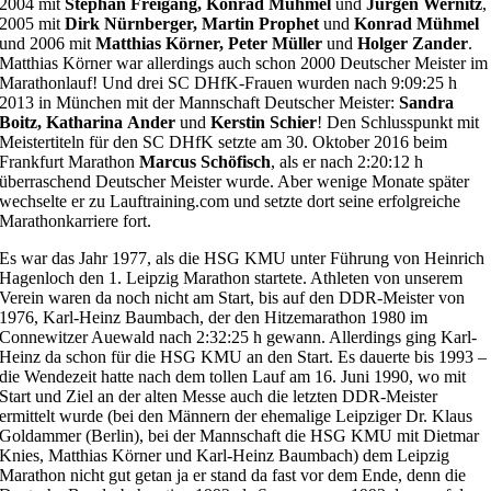
2004 mit
Stephan Freigang, Konrad Mühmel
und
Jürgen Wernitz
,
2005 mit
Dirk Nürnberger, Martin Prophet
und
Konrad Mühmel
und 2006 mit
Matthias Körner, Peter Müller
und
Holger Zander
.
Matthias Körner war allerdings auch schon 2000 Deutscher Meister im
Marathonlauf! Und drei SC DHfK-Frauen wurden nach 9:09:25 h
2013 in München mit der Mannschaft Deutscher Meister:
Sandra
Boitz, Katharina
Ander
und
Kerstin Schier
! Den Schlusspunkt mit
Meistertiteln für den SC DHfK setzte am 30. Oktober 2016 beim
Frankfurt Marathon
Marcus Schöfisch
, als er nach 2:20:12 h
überraschend Deutscher Meister wurde. Aber wenige Monate später
wechselte er zu Lauftraining.com und setzte dort seine erfolgreiche
Marathonkarriere fort.
Es war das Jahr 1977, als die HSG KMU unter Führung von Heinrich
Hagenloch den 1. Leipzig Marathon startete. Athleten von unserem
Verein waren da noch nicht am Start, bis auf den DDR-Meister von
1976, Karl-Heinz Baumbach, der den Hitzemarathon 1980 im
Connewitzer Auewald nach 2:32:25 h gewann. Allerdings ging Karl-
Heinz da schon für die HSG KMU an den Start. Es dauerte bis 1993 –
die Wendezeit hatte nach dem tollen Lauf am 16. Juni 1990, wo mit
Start und Ziel an der alten Messe auch die letzten DDR-Meister
ermittelt wurde (bei den Männern der ehemalige Leipziger Dr. Klaus
Goldammer (Berlin), bei der Mannschaft die HSG KMU mit Dietmar
Knies, Matthias Körner und Karl-Heinz Baumbach) dem Leipzig
Marathon nicht gut getan ja er stand da fast vor dem Ende, denn die