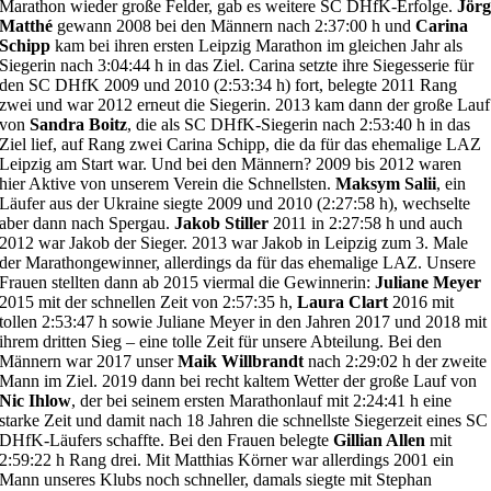
Marathon wieder große Felder, gab es weitere SC DHfK-Erfolge.
Jör
Matthé
gewann 2008 bei den Männern nach 2:37:00 h und
Carina
Schipp
kam bei ihren ersten Leipzig Marathon im gleichen Jahr als
Siegerin nach 3:04:44 h in das Ziel. Carina setzte ihre Siegesserie für
den SC DHfK 2009 und 2010 (2:53:34 h) fort, belegte 2011 Rang
zwei und war 2012 erneut die Siegerin. 2013 kam dann der große Lauf
von
Sandra Boitz
, die als SC DHfK-Siegerin nach 2:53:40 h in das
Ziel lief, auf Rang zwei Carina Schipp, die da für das ehemalige LAZ
Leipzig am Start war. Und bei den Männern? 2009 bis 2012 waren
hier Aktive von unserem Verein die Schnellsten.
Maksym Salii
, ein
Läufer aus
der Ukraine
siegte 2009 und 2010 (2:27:58 h), wechselte
aber dann nach Spergau.
Jakob Stiller
2011 in 2:27:58 h und auch
2012 war Jakob der Sieger. 2013 war Jakob in Leipzig zum 3. Male
der Marathongewinner, allerdings da für das ehemalige LAZ. Unsere
Frauen stellten dann ab 2015 viermal die Gewinnerin:
Juliane Meyer
2015 mit der schnellen Zeit von 2:57:35 h,
Laura Clart
2016 mit
tollen 2:53:47 h sowie Juliane Meyer in den Jahren 2017 und 2018 mit
ihrem dritten Sieg – eine tolle Zeit für unsere Abteilung. Bei den
Männern war 2017 unser
Maik
Willbrandt
nach 2:29:02 h der zweite
Mann im Ziel. 2019 dann bei recht kaltem Wetter der große Lauf von
Nic Ihlow
, der bei seinem ersten Marathonlauf mit 2:24:41 h eine
starke Zeit und damit nach 18 Jahren die schnellste Siegerzeit eines SC
DHfK-Läufers schaffte. Bei den Frauen belegte
Gillian
Allen
mit
2:59:22 h Rang drei. Mit Matthias Körner war allerdings 2001 ein
Mann unseres Klubs noch schneller, damals siegte mit Stephan