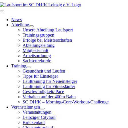
Zum
Inhalt
Toggle
springen
Navigation
News
Abteilung
Unsere Abteilung Laufsport
Trainingsgruppen
Erfolge bei Meisterschaften
Abteilungsleitung
Mitgliedschaft
Arbeitsordnung
Sachsenrekorde
Training
Gesundheit und Laufen
Tipps für Einsteiger
Lauftraining für Neueinsteiger
Lauftraining für Fitnessläufer
Geschwindigkeit/ Pace
Verhalten auf der 400m Bahn
SC DHfK – Morning-Core-Workout-Challenge
Veranstaltungen
Veranstaltungen
Leipziger Citytrail
Brückenlauf
Glockenturmlauf