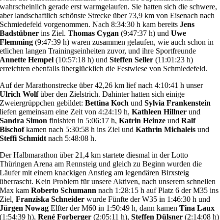
wahrscheinlich gerade erst warmgelaufen. Sie hatten sich die schwere,
aber landschaftlich schönste Strecke über 73,9 km von Eisenach nach
Schmiedefeld vorgenommen. Nach 8:34:30 h kam bereits
Jens
Badstübner
ins Ziel.
Thomas Cygan
(9:47:37 h) und
Uwe
Flemming
(9:47:39 h) waren zusammen gelaufen, wie auch schon in
etlichen langen Trainingseinheiten zuvor, und ihre Sportfreunde
Annette Hempel
(10:57:18 h) und
Steffen Seller
(11:01:23 h)
erreichten ebenfalls überglücklich die Festwiese von Schmiedefeld.
Auf der Marathonstrecke über 42,26 km lief nach 4:10:41 h unser
Ulrich Wolf
über den Zielstrich. Dahinter hatten sich einige
Zweiergrüppchen gebildet:
Bettina Koch
und
Sylvia Frankenstein
liefen gemeinsam eine Zeit von 4:24:19 h,
Kathleen Hillner
und
Sandra Simon
finishten in 5:06:17 h,
Katrin Heinze
und
Ralf
Bischof
kamen nach 5:30:58 h ins Ziel und
Kathrin Michaleis
und
Steffi Schmidt
nach 5:48:08 h.
Der Halbmarathon über 21,4 km startete diesmal in der Lotto
Thüringen Arena am Rennsteig und gleich zu Beginn wurden die
Läufer mit einem knackigen Anstieg am legendären Birxsteig
überrascht. Kein Problem für unsere Aktiven, nach unserem schnellen
Max kam
Roberto Schumann
nach 1:28:15 h auf Platz 6 der M35 ins
Ziel,
Franziska Schneider
wurde Fünfte der W35 in 1:46:30 h und
Jürgen Nowag
Elfter der M60 in 1:50:49 h, dann kamen
Tina Laux
(1:54:39 h),
René Forberger
(2:05:11 h),
Steffen Dülsner
(2:14:08 h)