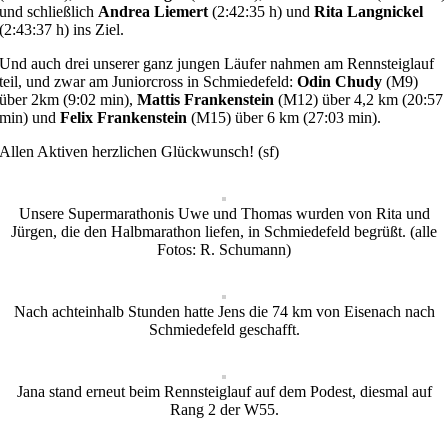
und schließlich
Andrea Liemert
(2:42:35 h) und
Rita Langnickel
(2:43:37 h) ins Ziel.
Und auch drei unserer ganz jungen Läufer nahmen am Rennsteiglauf
teil, und zwar am Juniorcross in Schmiedefeld:
Odin Chudy
(M9)
über 2km (9:02 min),
Mattis Frankenstein
(M12) über 4,2 km (20:57
min) und
Felix Frankenstein
(M15) über 6 km (27:03 min).
Allen Aktiven herzlichen Glückwunsch! (sf)
Unsere Supermarathonis Uwe und Thomas wurden von Rita und
Jürgen, die den Halbmarathon liefen, in Schmiedefeld begrüßt. (alle
Fotos: R. Schumann)
Nach achteinhalb Stunden hatte Jens die 74 km von Eisenach nach
Schmiedefeld geschafft.
Jana stand erneut beim Rennsteiglauf auf dem Podest, diesmal auf
Rang 2 der W55.