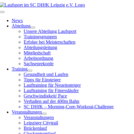
Zum
Inhalt
Toggle
springen
Navigation
News
Abteilung
Unsere Abteilung Laufsport
Trainingsgruppen
Erfolge bei Meisterschaften
Abteilungsleitung
Mitgliedschaft
Arbeitsordnung
Sachsenrekorde
Training
Gesundheit und Laufen
Tipps für Einsteiger
Lauftraining für Neueinsteiger
Lauftraining für Fitnessläufer
Geschwindigkeit/ Pace
Verhalten auf der 400m Bahn
SC DHfK – Morning-Core-Workout-Challenge
Veranstaltungen
Veranstaltungen
Leipziger Citytrail
Brückenlauf
Glockenturmlauf