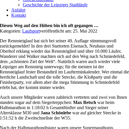
Geschichte der Leipziger Stadtläufe
Anfahrt
Kontakt
Diesen Weg auf den Höhen bin ich oft gegangen …
Kategorien:
Laufsport
veröffentlicht am: 25. Mai 2022
Der Rennsteiglauf hat sich bei seiner 49. Auflage stimmungsvoll
zurückgemeldet! In den drei Startorten Eisenach, Neuhaus und
Oberhof erklang wieder das Rennsteiglied und über 10.000 Läufer,
Wanderer und Walker machten sich auf den Weg nach Schmiedefeld,
dem „schönsten Ziel der Welt“. Natürlich waren auch wieder viele
Leipziger am Rennsteig unterwegs; für die meisten ist der
Rennsteiglauf fester Bestandteil im Laufterminkalender. Wer einmal di
herrliche Landschaft und die tolle Strecke, die Kloßparty und die
Finisherparty, vor allem aber die mega Stimmung in Schmiedefeld
erlebt hat, der kommt immer wieder.
Auch unsere Mitglieder waren zahlreich vertreten und zwei von Ihnen
standen sogar auf dem Siegertreppchen:
Max Betsch
war beim
Halbmarathon in 1:18:02 h Gesamtfünfter und Sieger seiner
Altersklasse M30 und
Jana Schönlebe
war auf gleicher Strecke in
1:51:52 h die Zweitschnellste der W55.
Nach der Halbmarathondistanz waren unsere Supermarathonis