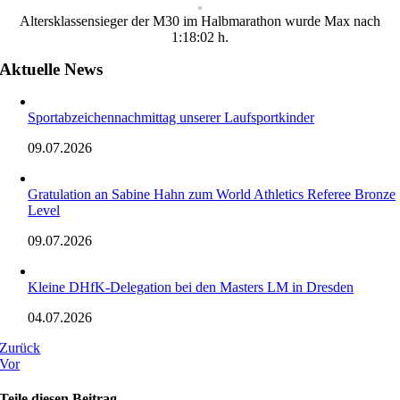
Altersklassensieger der M30 im Halbmarathon wurde Max nach
1:18:02 h.
Aktuelle News
Sportabzeichennachmittag unserer Laufsportkinder
09.07.2026
Gratulation an Sabine Hahn zum World Athletics Referee Bronze
Level
09.07.2026
Kleine DHfK-Delegation bei den Masters LM in Dresden
04.07.2026
Zurück
Vor
Teile diesen Beitrag.