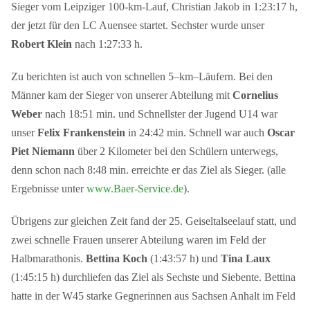
Sieger vom Leipziger 100-km-Lauf, Christian Jakob in 1:23:17 h,
der jetzt für den LC Auensee startet. Sechster wurde unser
Robert Klein
nach 1:27:33 h.
Zu berichten ist auch von schnellen 5–km–Läufern. Bei den
Männer kam der Sieger von unserer Abteilung mit
Cornelius
Weber
nach 18:51 min. und Schnellster der Jugend U14 war
unser
Felix Frankenstein
in 24:42 min. Schnell war auch
Oscar
Piet Niemann
über 2 Kilometer bei den Schülern unterwegs,
denn schon nach 8:48 min. erreichte er das Ziel als Sieger. (alle
Ergebnisse unter
www.Baer-Service.de
).
Übrigens zur gleichen Zeit fand der 25. Geiseltalseelauf statt, und
zwei schnelle Frauen unserer Abteilung waren im Feld der
Halbmarathonis.
Bettina Koch
(1:43:57 h) und
Tina Laux
(1:45:15 h) durchliefen das Ziel als Sechste und Siebente. Bettina
hatte in der W45 starke Gegnerinnen aus Sachsen Anhalt im Feld