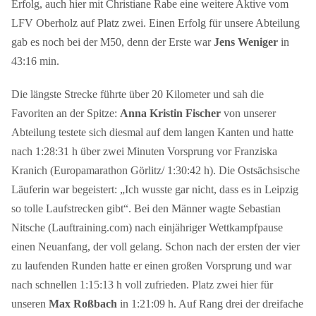
Erfolg, auch hier mit Christiane Rabe eine weitere Aktive vom
LFV Oberholz auf Platz zwei. Einen Erfolg für unsere Abteilung
gab es noch bei der M50, denn der Erste war
Jens Weniger
in
43:16 min.
Die längste Strecke führte über 20 Kilometer und sah die
Favoriten an der Spitze:
Anna Kristin Fischer
von unserer
Abteilung testete sich diesmal auf dem langen Kanten und hatte
nach 1:28:31 h über zwei Minuten Vorsprung vor Franziska
Kranich (Europamarathon Görlitz/ 1:30:42 h). Die Ostsächsische
Läuferin war begeistert: „Ich wusste gar nicht, dass es in Leipzig
so tolle Laufstrecken gibt“. Bei den Männer wagte Sebastian
Nitsche (Lauftraining.com) nach einjähriger Wettkampfpause
einen Neuanfang, der voll gelang. Schon nach der ersten der vier
zu laufenden Runden hatte er einen großen Vorsprung und war
nach schnellen 1:15:13 h voll zufrieden. Platz zwei hier für
unseren
Max Roßbach
in 1:21:09 h. Auf Rang drei der dreifache