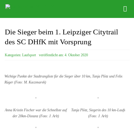
Zum
Tog
Inhalt
Nav
springen
News
Die Sieger beim 1. Leipziger Citytrail
Abteilung
des SC DHfK mit Vorsprung
Training
Kategorien:
Laufsport
veröffentlicht am: 4. Oktober 2020
Veranstaltungen
Wichtige Punkte der Stadtrangliste für die Sieger über 10 km, Tanja Plötz und Felix
Anfahrt
Rüger (Foto: M. Kaczmarek)
Kontakt
Anna Kristin Fischer war die Schnellste auf
Tanja Plötz, Siegerin des 10 km-Laufs
der 20km-Distanz (Foto: J. Arlt)
(Foto: J. Arlt)