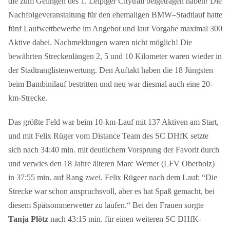
die zum Gelingen des 1. Leipiger Citytrail beigetragen haben! Die
Nachfolgeveranstaltung für den ehemaligen BMW–Stadtlauf hatte
fünf Laufwettbewerbe im Angebot und laut Vorgabe maximal 300
Aktive dabei. Nachmeldungen waren nicht möglich! Die
bewährten Streckenlängen 2, 5 und 10 Kilometer waren wieder in
der Stadtranglistenwertung. Den Auftakt haben die 18 Jüngsten
beim Bambinilauf bestritten und neu war diesmal auch eine 20-
km-Strecke.
Das größte Feld war beim 10-km-Lauf mit 137 Aktiven am Start,
und mit Felix Rüger vom Distance Team des SC DHfK setzte
sich nach 34:40 min. mit deutlichem Vorsprung der Favorit durch
und verwies den 18 Jahre älteren Marc Werner (LFV Oberholz)
in 37:55 min. auf Rang zwei. Felix Rügeer nach dem Lauf: “Die
Strecke war schon anspruchsvoll, aber es hat Spaß gemacht, bei
diesem Spätsommerwetter zu laufen.“ Bei den Frauen sorgte
Tanja Plötz
nach 43:15 min. für einen weiteren SC DHfK-