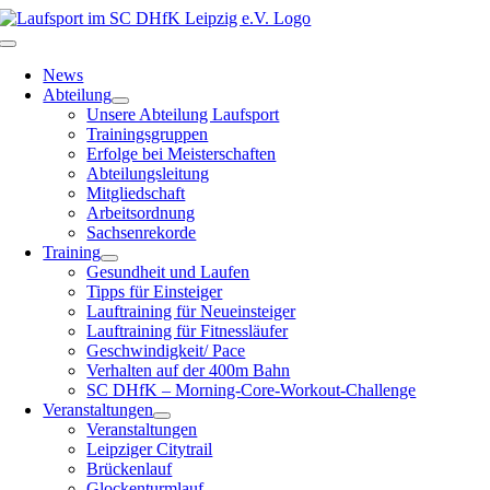
Zum
Inhalt
Toggle
springen
Navigation
News
Abteilung
Unsere Abteilung Laufsport
Trainingsgruppen
Erfolge bei Meisterschaften
Abteilungsleitung
Mitgliedschaft
Arbeitsordnung
Sachsenrekorde
Training
Gesundheit und Laufen
Tipps für Einsteiger
Lauftraining für Neueinsteiger
Lauftraining für Fitnessläufer
Geschwindigkeit/ Pace
Verhalten auf der 400m Bahn
SC DHfK – Morning-Core-Workout-Challenge
Veranstaltungen
Veranstaltungen
Leipziger Citytrail
Brückenlauf
Glockenturmlauf