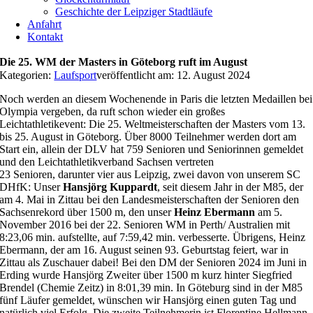
Geschichte der Leipziger Stadtläufe
Anfahrt
Kontakt
Die 25. WM der Masters in Göteborg ruft im August
Kategorien:
Laufsport
veröffentlicht am: 12. August 2024
Noch werden an diesem Wochenende in Paris die letzten Medaillen bei
Olympia vergeben, da ruft schon wieder ein großes
Leichtathletikevent: Die 25. Weltmeisterschaften der Masters vom 13.
bis 25. August in Göteborg. Über 8000 Teilnehmer werden dort am
Start ein, allein der DLV hat 759 Senioren und Seniorinnen gemeldet
und den Leichtathletikverband Sachsen vertreten
23 Senioren, darunter vier aus Leipzig, zwei davon von unserem SC
DHfK: Unser
Hansjörg Kuppardt
, seit diesem Jahr in der M85, der
am 4. Mai in Zittau bei den Landesmeisterschaften der Senioren den
Sachsenrekord über 1500 m, den unser
Heinz Ebermann
am 5.
November 2016 bei der 22. Senioren WM in Perth/ Australien mit
8:23,06 min. aufstellte, auf 7:59,42 min. verbesserte. Übrigens, Heinz
Ebermann, der am 16. August seinen 93. Geburtstag feiert, war in
Zittau als Zuschauer dabei! Bei den DM der Senioren 2024 im Juni in
Erding wurde Hansjörg Zweiter über 1500 m kurz hinter Siegfried
Brendel (Chemie Zeitz) in 8:01,39 min. In Göteburg sind in der M85
fünf Läufer gemeldet, wünschen wir Hansjörg einen guten Tag und
natürlich viel Erfolg. Die zweite Teilnehmerin ist Florentine Hellmann-