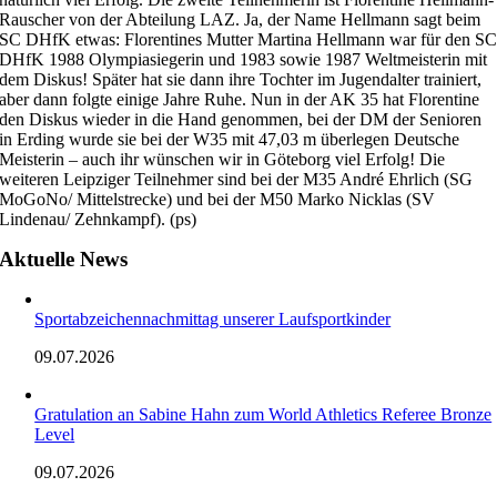
Rauscher von der Abteilung LAZ. Ja, der Name Hellmann sagt beim
SC DHfK etwas: Florentines Mutter Martina Hellmann war für den S
DHfK 1988 Olympiasiegerin und 1983 sowie 1987 Weltmeisterin mit
dem Diskus! Später hat sie dann ihre Tochter im Jugendalter trainiert,
aber dann folgte einige Jahre Ruhe. Nun in der AK 35 hat Florentine
den Diskus wieder in die Hand genommen, bei der DM der Senioren
in Erding wurde sie bei der W35 mit 47,03 m überlegen Deutsche
Meisterin – auch ihr wünschen wir in Göteborg viel Erfolg! Die
weiteren Leipziger Teilnehmer sind bei der M35 André Ehrlich (SG
MoGoNo/ Mittelstrecke) und bei der M50 Marko Nicklas (SV
Lindenau/ Zehnkampf). (ps)
Aktuelle News
Sportabzeichennachmittag unserer Laufsportkinder
09.07.2026
Gratulation an Sabine Hahn zum World Athletics Referee Bronze
Level
09.07.2026