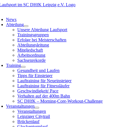
Zum
Inhalt
oggle
springen
avigation
News
Abteilung
Unsere Abteilung Laufsport
Trainingsgruppen
Erfolge bei Meisterschaften
Abteilungsleitung
Mitgliedschaft
Arbeitsordnung
Sachsenrekorde
Training
Gesundheit und Laufen
Tipps für Einsteiger
Lauftraining für Neueinsteiger
Lauftraining für Fitnessläufer
Geschwindigkeit/ Pace
Verhalten auf der 400m Bahn
SC DHfK – Morning-Core-Workout-Challenge
Veranstaltungen
Veranstaltungen
Leipziger Citytrail
Brückenlauf
Glockenturmlauf