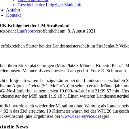
Geschichte der Leipziger Stadtläufe
Anfahrt
Kontakt
fK-Erfolge bei der LM Straßenlauf
tegorien:
Laufsport
veröffentlicht am: 8. August 2021
erfolgreichen Starter bei der Landesmeisterschaft im Straßenlauf: Ve
ben ihren Einzelplatzierungen (Max Platz 3 Männer, Roberto Platz 1 
rden unsere Männer als zweitbestes Team geehrt. Foto: R. Schumann
cht erfolgreich waren Leipzigs Läufer bei den Landesmeisterschaften 
btamu Agumas Geleta (SG MoGoNo) in seinem ersten Männerjahr, und m
GoNo-Läufer bei seinem ersten 10.000-m-Lauf mit 31:39,57 min. Un
ndesmeister der M35 nach 1:19:18 h. Einen weiteren Landesmeistertitel
türlich wurde auch wieder der Marathon ohne Wertung als Landesmeiste
34:02 h das Ziel erreichte. 10 Kilometer waren bei der WJU20 ausgesc
ückwünsche! (alle Ergebnisse bei
www.baer-service.de
) (ps)
tuelle News