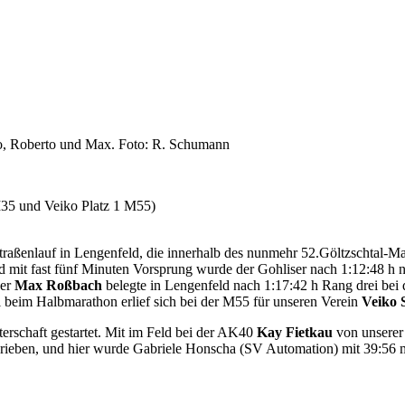
iko, Roberto und Max. Foto: R. Schumann
M35 und Veiko Platz 1 M55)
Straßenlauf in Lengenfeld, die innerhalb des nunmehr 52.Göltzschtal-
it fast fünf Minuten Vorsprung wurde der Gohliser nach 1:12:48 h n
ser
Max Roßbach
belegte in Lengenfeld nach 1:17:42 h Rang drei bei
 beim Halbmarathon erlief sich bei der M55 für unseren Verein
Veiko 
rschaft gestartet. Mit im Feld bei der AK40
Kay Fietkau
von unserer
hrieben, und hier wurde Gabriele Honscha (SV Automation) mit 39:56 m