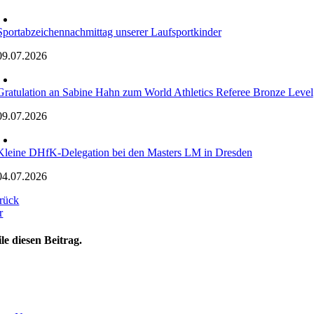
Sportabzeichennachmittag unserer Laufsportkinder
09.07.2026
Gratulation an Sabine Hahn zum World Athletics Referee Bronze Level
09.07.2026
Kleine DHfK-Delegation bei den Masters LM in Dresden
04.07.2026
rück
r
ile diesen Beitrag.
oggle
avigation