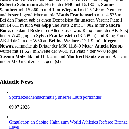
Roberto Schumann
als Bester der M40 mit 16.130 m,
Samuel
Schubert
mit 15.860 m und
Tim Wiegand
mit 15.149 m. Neunter
und bester Jugendlicher wurde
Mattis Frankenstein
mit 14.525 m.
Bei den Frauen gab es einen Doppelsieg für unseren Verein: Platz 1
mit 14.611 m für
Svea Gipp
und Platz 2 mit 14.082 m für
Sandra
Boitz
, die damit Beste ihrer Altersklasse war. Rang 5 und der AK-Sieg
in der W40 ging an
Sylvia Frankenstein
(13.508 m) und Rang 7 und
AK-Platz 2 in der W50 an
Bettina Wellner
(13.132 m).
Jürgen
Nowag
sammelte als Dritter der M60 11.840 Meter,
Angela Krapp
wurde mit 11.527 m Zweite der W60, auf Platz 4 der W40 folgte
Susann Materlik
mit 11.332 m und
Manfred Kaatz
war mit 9.117 m
in der M70 nicht zu schlagen. (sf)
Aktuelle News
Sportabzeichennachmittag unserer Laufsportkinder
09.07.2026
Gratulation an Sabine Hahn zum World Athletics Referee Bronze
Level