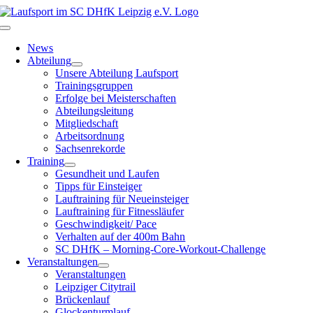
Zum
Inhalt
Toggle
springen
Navigation
News
Abteilung
Unsere Abteilung Laufsport
Trainingsgruppen
Erfolge bei Meisterschaften
Abteilungsleitung
Mitgliedschaft
Arbeitsordnung
Sachsenrekorde
Training
Gesundheit und Laufen
Tipps für Einsteiger
Lauftraining für Neueinsteiger
Lauftraining für Fitnessläufer
Geschwindigkeit/ Pace
Verhalten auf der 400m Bahn
SC DHfK – Morning-Core-Workout-Challenge
Veranstaltungen
Veranstaltungen
Leipziger Citytrail
Brückenlauf
Glockenturmlauf