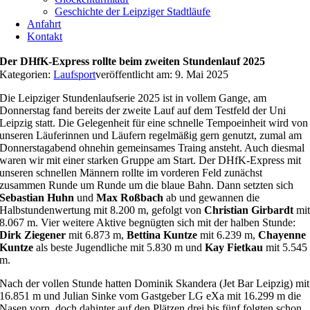
Geschichte der Leipziger Stadtläufe
Anfahrt
Kontakt
Der DHfK-Express rollte beim zweiten Stundenlauf 2025
Kategorien:
Laufsport
veröffentlicht am: 9. Mai 2025
Die Leipziger Stundenlaufserie 2025 ist in vollem Gange, am
Donnerstag fand bereits der zweite Lauf auf dem Testfeld der Uni
Leipzig statt. Die Gelegenheit für eine schnelle Tempoeinheit wird von
unseren Läuferinnen und Läufern regelmäßig gern genutzt, zumal am
Donnerstagabend ohnehin gemeinsames Traing ansteht. Auch diesmal
waren wir mit einer starken Gruppe am Start. Der DHfK-Express mit
unseren schnellen Männern rollte im vorderen Feld zunächst
zusammen Runde um Runde um die blaue Bahn. Dann setzten sich
Sebastian Huhn
und
Max Roßbach
ab und gewannen die
Halbstundenwertung mit 8.200 m, gefolgt von
Christian Girbardt
mi
8.067 m. Vier weitere Aktive begnügten sich mit der halben Stunde:
Dirk Ziegener
mit 6.873 m,
Bettina Kuntze
mit 6.239 m,
Chayenne
Kuntze
als beste Jugendliche mit 5.830 m und
Kay Fietkau
mit 5.545
m.
Nach der vollen Stunde hatten Dominik Skandera (Jet Bar Leipzig) mit
16.851 m und Julian Sinke vom Gastgeber LG eXa mit 16.299 m die
Nasen vorn, doch dahinter auf den Plätzen drei bis fünf folgten schon