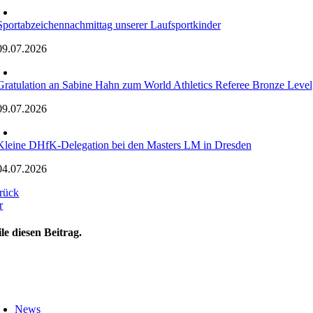
Sportabzeichennachmittag unserer Laufsportkinder
09.07.2026
Gratulation an Sabine Hahn zum World Athletics Referee Bronze Level
09.07.2026
Kleine DHfK-Delegation bei den Masters LM in Dresden
04.07.2026
rück
r
ile diesen Beitrag.
oggle
avigation
News