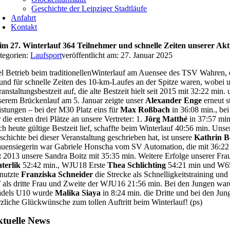
Geschichte der Leipziger Stadtläufe
Anfahrt
Kontakt
im 27. Winterlauf 364 Teilnehmer und schnelle Zeiten unserer Akt
tegorien:
Laufsport
veröffentlicht am: 27. Januar 2025
el Betrieb beim traditionellenWinterlauf am Auensee des TSV Wahren, de
und für schnelle Zeiten des 10-km-Laufes an der Spitze waren, wobei u
ranstaltungsbestzeit auf, die alte Bestzeit hielt seit 2015 mit 32:22 m
serem Brückenlauf am 5. Januar zeigte unser
Alexander Enge
erneut s
istungen – bei der M30 Platz eins für
Max Roßbach
in 36:08 min., be
 die ersten drei Plätze an unsere Vertreter: 1.
Jörg Matthé
in 37:57 min
ch heute gültige Bestzeit lief, schaffte beim Winterlauf 40:56 min. Unse
schichte bei dieser Veranstaltung geschrieben hat, ist unsere
Kathrin 
auensiegerin war Gabriele Honscha vom SV Automation, die mit 36:22 mi
it 2013 unsere Sandra Boitz mit 35:35 min. Weitere Erfolge unserer Fr
terlik
52:42 min., WJU18 Erste
Thea Schlichting
54:21 min und W6
 nutzte
Franziska Schneider
die Strecke als Schnelligkeitstraining und
ef als dritte Frau und Zweite der WJU16 21:56 min. Bei den Jungen war
dels U10 wurde
Malika Siaya
in 8:24 min. die Dritte und bei den Jun
rzliche Glückwünsche zum tollen Auftritt beim Winterlauf! (ps)
tuelle News