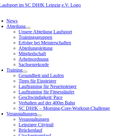
Zum
Inhalt
oggle
springen
avigation
News
Abteilung
Unsere Abteilung Laufsport
Trainingsgruppen
Erfolge bei Meisterschaften
Abteilungsleitung
Mitgliedschaft
Arbeitsordnung
Sachsenrekorde
Training
Gesundheit und Laufen
Tipps für Einsteiger
Lauftraining für Neueinsteiger
Lauftraining für Fitnessläufer
Geschwindigkeit/ Pace
Verhalten auf der 400m Bahn
SC DHfK – Morning-Core-Workout-Challenge
Veranstaltungen
Veranstaltungen
Leipziger Citytrail
Brückenlauf
Glockenturmlauf