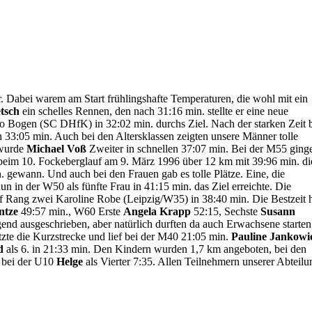
r. Dabei warem am Start frühlingshafte Temperaturen, die wohl mit ein
tsch
ein schelles Rennen, den nach 31:16 min. stellte er eine neue
 Rico Bogen (SC DHfK) in 32:02 min. durchs Ziel. Nach der starken Zeit 
 33:05 min. Auch bei den Altersklassen zeigten unsere Männer tolle
 wurde
Michael Voß
Zweiter in schnellen 37:07 min. Bei der M55 ging
 beim 10. Fockeberglauf am 9. März 1996 über 12 km mit 39:96 min. di
. gewann. Und auch bei den Frauen gab es tolle Plätze. Eine, die
n in der W50 als fünfte Frau in 41:15 min. das Ziel erreichte. Die
uf Rang zwei Karoline Robe (Leipzig/W35) in 38:40 min. Die Bestzeit h
ntze
49:57 min., W60 Erste
Angela Krapp
52:15, Sechste
Susann
end ausgeschrieben, aber natürlich durften da auch Erwachsene starten
zte die Kurzstrecke und lief bei der M40 21:05 min.
Pauline Jankowi
d
als 6. in 21:33 min. Den Kindern wurden 1,7 km angeboten, bei den
 bei der U10
Helge
als Vierter 7:35. Allen Teilnehmern unserer Abteilu