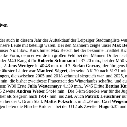
iven
r auch in diesem Jahr der Auftaktlauf der Leipziger Stadtrangliste wa
nsere Leute mit beteiligt waren. Bei den Männern zeigte unser
Max Be
in. unser Nic Ihlow. Kurz hinter Max Betsch lief der bekannte Triathlet
tarke Form, denn er wurde im großen Feld bei den Männen Dritter nach
i der M40 Rang 4 für
Roberto Schumann
in 37:20 min., bei der M50
., 2.
Jens Weniger
in 40:48 min. und 3.
Stefan Gorzny
, der übrigens
r ältester Läufer war
Manfred Sägert
, der seine AK 70 nach 51:21 min
Bogen
, die zwischen 2005 und 2018 zehnmal siegreich war, und 2025, nu
n. die bisher zweitbeste Frauenzeit des Winterlaufes schaffte, und a
auen: W30 Erste
Julia Westermayr
41:39 min., W45 Dritte
Bettina Ku
5 Zweite
Andrea Weber
54:44 min.. Die 5-km-Strecke war für die Jug
 lief als Siegerin nach 19:47 min. ins Ziel. Auch
Patrick Leuschner
nut
en bei der U16 am Start:
Mattis Pötzsch
5. in 21:29 und
Carl Weigen
gen liefen die Nitsche Brüder – bei der U12 als Zweiter
Hugo
6:35 und