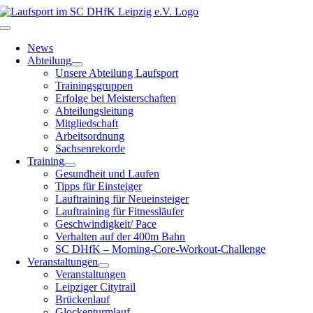
Zum
Inhalt
Toggle
springen
Navigation
News
Abteilung
Unsere Abteilung Laufsport
Trainingsgruppen
Erfolge bei Meisterschaften
Abteilungsleitung
Mitgliedschaft
Arbeitsordnung
Sachsenrekorde
Training
Gesundheit und Laufen
Tipps für Einsteiger
Lauftraining für Neueinsteiger
Lauftraining für Fitnessläufer
Geschwindigkeit/ Pace
Verhalten auf der 400m Bahn
SC DHfK – Morning-Core-Workout-Challenge
Veranstaltungen
Veranstaltungen
Leipziger Citytrail
Brückenlauf
Glockenturmlauf