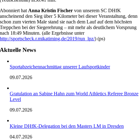
Abonniert hat
Anna Kristin Fischer
von unserem SC DHfK
anscheinend den Sieg über 5 Kilometer bei dieser Veranstaltung, denn
schon zum vierten Male stand sie nach dem Lauf auf dem höchsten
Treppchen bei der Siegerehrung – mit mehr als deutlichem Vorsprung
nach 18:49 Minuten. (alle Ergebnisse unter
http://sportscheck.r.mikatiming.de/2019/run_lpz/
) (ps)
Aktuelle News
Sportabzeichennachmittag unserer Laufsportkinder
09.07.2026
Gratulation an Sabine Hahn zum World Athletics Referee Bronze
Level
09.07.2026
Kleine DHfK-Delegation bei den Masters LM in Dresden
04.07.2026