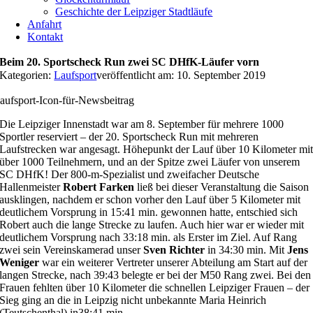
Geschichte der Leipziger Stadtläufe
Anfahrt
Kontakt
Beim 20. Sportscheck Run zwei SC DHfK-Läufer vorn
Kategorien:
Laufsport
veröffentlicht am: 10. September 2019
aufsport-Icon-für-Newsbeitrag
Die Leipziger Innenstadt war am 8. September für mehrere 1000
Sportler reserviert – der 20. Sportscheck Run mit mehreren
Laufstrecken war angesagt. Höhepunkt der Lauf über 10 Kilometer mi
über 1000 Teilnehmern, und an der Spitze zwei Läufer von unserem
SC DHfK! Der 800-m-Spezialist und zweifacher Deutsche
Hallenmeister
Robert Farken
ließ bei dieser Veranstaltung die Saison
ausklingen, nachdem er schon vorher den Lauf über 5 Kilometer mit
deutlichem Vorsprung in 15:41 min. gewonnen hatte, entschied sich
Robert auch die lange Strecke zu laufen. Auch hier war er wieder mit
deutlichem Vorsprung nach 33:18 min. als Erster im Ziel. Auf Rang
zwei sein Vereinskamerad unser
Sven Richter
in 34:30 min. Mit
Jens
Weniger
war ein weiterer Vertreter unserer Abteilung am Start auf der
langen Strecke, nach 39:43 belegte er bei der M50 Rang zwei. Bei den
Frauen fehlten über 10 Kilometer die schnellen Leipziger Frauen – der
Sieg ging an die in Leipzig nicht unbekannte Maria Heinrich
(Teutschenthal) in38:41 min.