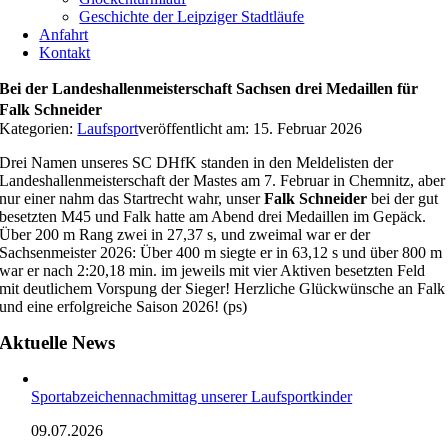
Geschichte der Leipziger Stadtläufe
Anfahrt
Kontakt
Bei der Landeshallenmeisterschaft Sachsen drei Medaillen für
Falk Schneider
Kategorien:
Laufsport
veröffentlicht am: 15. Februar 2026
Drei Namen unseres SC DHfK standen in den Meldelisten der
Landeshallenmeisterschaft der Mastes am 7. Februar in Chemnitz, aber
nur einer nahm das Startrecht wahr, unser
Falk Schneider
bei der gut
besetzten M45 und Falk hatte am Abend drei Medaillen im Gepäck.
Über 200 m Rang zwei in 27,37 s, und zweimal war er der
Sachsenmeister 2026: Über 400 m siegte er in 63,12 s und über 800 m
war er nach 2:20,18 min. im jeweils mit vier Aktiven besetzten Feld
mit deutlichem Vorspung der Sieger! Herzliche Glückwünsche an Falk
und eine erfolgreiche Saison 2026! (ps)
Aktuelle News
Sportabzeichennachmittag unserer Laufsportkinder
09.07.2026