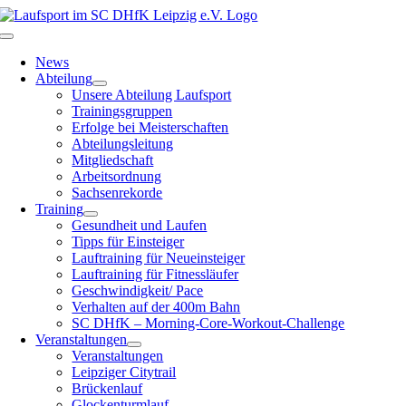
Zum
Inhalt
Toggle
springen
Navigation
News
Abteilung
Unsere Abteilung Laufsport
Trainingsgruppen
Erfolge bei Meisterschaften
Abteilungsleitung
Mitgliedschaft
Arbeitsordnung
Sachsenrekorde
Training
Gesundheit und Laufen
Tipps für Einsteiger
Lauftraining für Neueinsteiger
Lauftraining für Fitnessläufer
Geschwindigkeit/ Pace
Verhalten auf der 400m Bahn
SC DHfK – Morning-Core-Workout-Challenge
Veranstaltungen
Veranstaltungen
Leipziger Citytrail
Brückenlauf
Glockenturmlauf