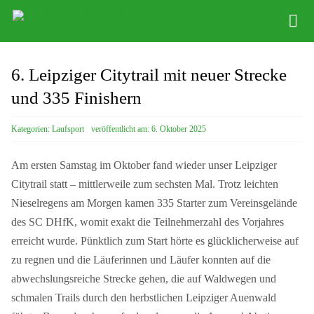
Zum
Tog
Inhalt
Nav
springen
News
6. Leipziger Citytrail mit neuer Strecke
Abteilung
und 335 Finishern
Training
Kategorien:
Laufsport
veröffentlicht am: 6. Oktober 2025
Veranstaltungen
Am ersten Samstag im Oktober fand wieder unser Leipziger
Citytrail statt – mittlerweile zum sechsten Mal. Trotz leichten
Anfahrt
Nieselregens am Morgen kamen 335 Starter zum Vereinsgelände
des SC DHfK, womit exakt die Teilnehmerzahl des Vorjahres
Kontakt
erreicht wurde. Pünktlich zum Start hörte es glücklicherweise auf
zu regnen und die Läuferinnen und Läufer konnten auf die
abwechslungsreiche Strecke gehen, die auf Waldwegen und
schmalen Trails durch den herbstlichen Leipziger Auenwald