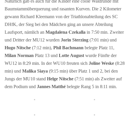
Natürlich gab es auch für die Kinder eine coole Waldrunde mit
Baumstammüberquerung und rasanten Kurven. Die 2 Kilometer
gewann Richard Kleemann von der Triathlonabteilung des SC
DHfK, der Sieg bei den Mädchen ging an unsere Abteilung
Laufsport, nämlich an
Magdalena Czekalla
in 7:50 min. Zweiter
und Dritter der MU12 wurden
Jorin Sterzing
(7:01 min) und
Hugo Nitsche
(7:12 min),
Phil Bachmann
belegte Platz 11,
Milan Norman
Platz 13 und
Lotte August
wurde Fünfte der
WU12 in 8:29 min. In der WU10 freuten sich
Joline Weske
(8:28
min) und
Malika Siaya
(9:15 min) über Platz 1 und 2, bei den
Jungs der MU10 stand
Helge Nitsche
(7:51 min) als Zweiter auf
dem Podium und
Jannes Matthé
belegte Rang 5 in 8:11 min.