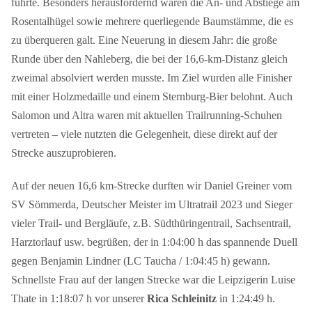
führte. Besonders herausfordernd waren die An- und Abstiege am
Rosentalhügel sowie mehrere querliegende Baumstämme, die es
zu überqueren galt. Eine Neuerung in diesem Jahr: die große
Runde über den Nahleberg, die bei der 16,6-km-Distanz gleich
zweimal absolviert werden musste. Im Ziel wurden alle Finisher
mit einer Holzmedaille und einem Sternburg-Bier belohnt. Auch
Salomon und Altra waren mit aktuellen Trailrunning-Schuhen
vertreten – viele nutzten die Gelegenheit, diese direkt auf der
Strecke auszuprobieren.
Auf der neuen 16,6 km-Strecke durften wir Daniel Greiner vom
SV Sömmerda, Deutscher Meister im Ultratrail 2023 und Sieger
vieler Trail- und Bergläufe, z.B. Südthüringentrail, Sachsentrail,
Harztorlauf usw. begrüßen, der in 1:04:00 h das spannende Duell
gegen Benjamin Lindner (LC Taucha / 1:04:45 h) gewann.
Schnellste Frau auf der langen Strecke war die Leipzigerin Luise
Thate in 1:18:07 h vor unserer
Rica Schleinitz
in 1:24:49 h.