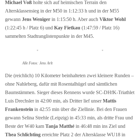
Michael Voß
holte sich auf heimischen Terrain den
Altersklassensieg in der M50 in 1:12:33 h und in der M55
gewann
Jens Weniger
in 1:15:50 h. Aber auch
Viktor Wohl
(1:22:45 h / Platz 6) und
Kay Fietkau
(1:47:59 / Platz 16)
sammelten Stadtranglistenpunkte in der M45.
Alle Fotos: Jens Arlt
Die (reichlich) 10 Kilometer beinhalteten zwei kleinere Runden –
ohne Nahleberg, dafür mit Rosentalhügel und sämtlichen
Baumstämmen. Sieger dieses Rennens wurde SC-DHfK-Triathlet
Luis Drechsler in 42:00 min, als Dritter lief unser
Mattis
Frankenstein
in 42:55 min über die Ziellinie. Bei den Frauen
gewann Selina Strehle (Leipzig) in 45:33 min, als dritte Frau und
Beste der W40 kam
Tanja Matthé
in 46:48 min ins Ziel und
Thea Schlichting
erreichte Platz 2 der Altersklasse WU18 in