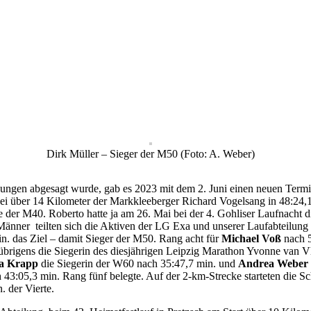
Dirk Müller – Sieger der M50 (Foto: A. Weber)
ngen abgesagt wurde, gab es 2023 mit dem 2. Juni einen neuen Termi
bei über 14 Kilometer der Markkleeberger Richard Vogelsang in 48:24,1
der M40. Roberto hatte ja am 26. Mai bei der 4. Gohliser Laufnacht die
ner teilten sich die Aktiven der LG Exa und unserer Laufabteilung d
min. das Ziel – damit Sieger der M50. Rang acht für
Michael Voß
nach 5
brigens die Siegerin des diesjährigen Leipzig Marathon Yvonne van Vl
a Krapp
die Siegerin der W60 nach 35:47,7 min. und
Andrea Weber
43:05,3 min. Rang fünf belegte. Auf der 2-km-Strecke starteten die 
 der Vierte.