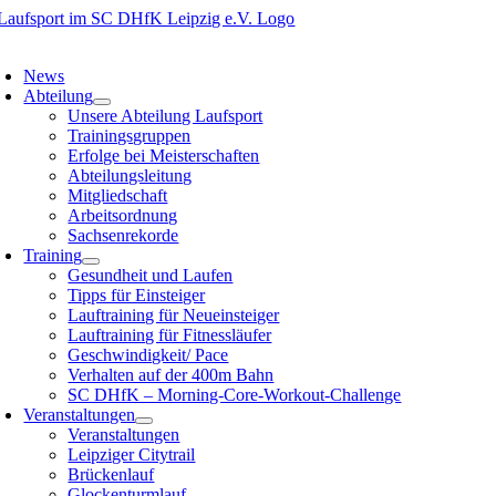
Zum
Inhalt
oggle
springen
avigation
News
Abteilung
Unsere Abteilung Laufsport
Trainingsgruppen
Erfolge bei Meisterschaften
Abteilungsleitung
Mitgliedschaft
Arbeitsordnung
Sachsenrekorde
Training
Gesundheit und Laufen
Tipps für Einsteiger
Lauftraining für Neueinsteiger
Lauftraining für Fitnessläufer
Geschwindigkeit/ Pace
Verhalten auf der 400m Bahn
SC DHfK – Morning-Core-Workout-Challenge
Veranstaltungen
Veranstaltungen
Leipziger Citytrail
Brückenlauf
Glockenturmlauf