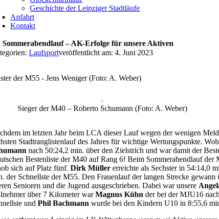
Geschichte der Leipziger Stadtläufe
Anfahrt
Kontakt
. Sommerabendlauf – AK-Erfolge für unsere Aktiven
tegorien:
Laufsport
veröffentlicht am: 4. Juni 2023
ster der M55 - Jens Weniger (Foto: A. Weber)
Sieger der M40 – Roberto Schumann (Foto: A. Weber)
chdem im letzten Jahr beim LCA dieser Lauf wegen der wenigen Meldu
chsten Stadtranglistenlauf des Jahres für wichtige Wertungspunkte. Wo
humann
nach 50:24,2 min. über den Zielstrich und war damit der Beste 
utschen Bestenliste der M40 auf Rang 6! Beim Sommerabendlauf der Män
hob sich auf Platz fünf.
Dirk Müller
erreichte als Sechster in 54:14,0 
n. der Schnellste der M55. Den Frauenlauf der langen Strecke gewann ü
teren Senioren und die Jugend ausgeschrieben. Dabei war unsere
Angel
ilnehmer über 7 Kilometer war
Magnus Kühn
der bei der MJU16 nach 
hnellste und
Phil Bachmann
wurde bei den Kindern U10 in 8:55,6 min.