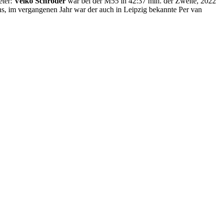
eter:
Veiko Schröder
war bei der M55 in 42:37 min. der Zweite, 2022
ns, im vergangenen Jahr war der auch in Leipzig bekannte Per van