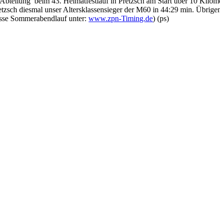
Abteilung beim 43. Heimatfestlauf in Pretzsch am Start über 10 Kilom
tzsch diesmal unser Altersklassensieger der M60 in 44:29 min. Übrige
isse Sommerabendlauf unter:
www.zpn-Timing.de
) (ps)