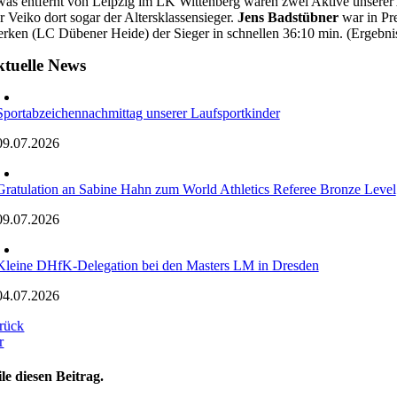
was entfernt von Leipzig im LK Wittenberg waren zwei Aktive unserer 
r Veiko dort sogar der Altersklassensieger.
Jens Badstübner
war in Pre
erken (LC Dübener Heide) der Sieger in schnellen 36:10 min. (Ergebn
tuelle News
Sportabzeichennachmittag unserer Laufsportkinder
09.07.2026
Gratulation an Sabine Hahn zum World Athletics Referee Bronze Level
09.07.2026
Kleine DHfK-Delegation bei den Masters LM in Dresden
04.07.2026
rück
r
ile diesen Beitrag.