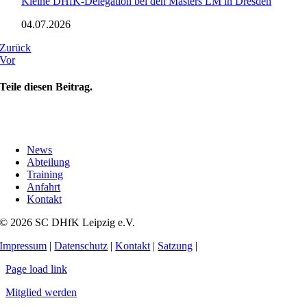
Kleine DHfK-Delegation bei den Masters LM in Dresden
04.07.2026
Zurück
Vor
Teile diesen Beitrag.
News
Abteilung
Training
Anfahrt
Kontakt
© 2026 SC DHfK Leipzig e.V.
Impressum
|
Datenschutz
|
Kontakt
|
Satzung
|
Page load link
Mitglied werden