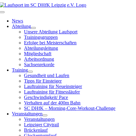
Zum
Inhalt
Toggle
springen
Navigation
News
Abteilung
Unsere Abteilung Laufsport
Trainingsgruppen
Erfolge bei Meisterschaften
Abteilungsleitung
Mitgliedschaft
Arbeitsordnung
Sachsenrekorde
Training
Gesundheit und Laufen
Tipps für Einsteiger
Lauftraining für Neueinsteiger
Lauftraining für Fitnessläufer
Geschwindigkeit/ Pace
Verhalten auf der 400m Bahn
SC DHfK – Morning-Core-Workout-Challenge
Veranstaltungen
Veranstaltungen
Leipziger Citytrail
Brückenlauf
Glockenturmlauf