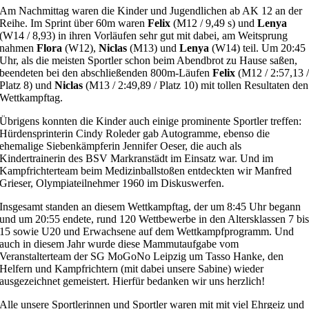
Am Nachmittag waren die Kinder und Jugendlichen ab AK 12 an der
Reihe. Im Sprint über 60m waren
Felix
(M12 / 9,49 s) und
Lenya
(W14 / 8,93) in ihren Vorläufen sehr gut mit dabei, am Weitsprung
nahmen
Flora
(W12),
Niclas
(M13) und
Lenya
(W14) teil. Um 20:45
Uhr, als die meisten Sportler schon beim Abendbrot zu Hause saßen,
beendeten bei den abschließenden 800m-Läufen
Felix
(M12 / 2:57,13 
Platz 8) und
Niclas
(M13 / 2:49,89 / Platz 10) mit tollen Resultaten den
Wettkampftag.
Übrigens konnten die Kinder auch einige prominente Sportler treffen:
Hürdensprinterin Cindy Roleder gab Autogramme, ebenso die
ehemalige Siebenkämpferin Jennifer Oeser, die auch als
Kindertrainerin des BSV Markranstädt im Einsatz war. Und im
Kampfrichterteam beim Medizinballstoßen entdeckten wir Manfred
Grieser, Olympiateilnehmer 1960 im Diskuswerfen.
Insgesamt standen an diesem Wettkampftag, der um 8:45 Uhr begann
und um 20:55 endete, rund 120 Wettbewerbe in den Altersklassen 7 bi
15 sowie U20 und Erwachsene auf dem Wettkampfprogramm. Und
auch in diesem Jahr wurde diese Mammutaufgabe vom
Veranstalterteam der SG MoGoNo Leipzig um Tasso Hanke, den
Helfern und Kampfrichtern (mit dabei unsere Sabine) wieder
ausgezeichnet gemeistert. Hierfür bedanken wir uns herzlich!
Alle unsere Sportlerinnen und Sportler waren mit mit viel Ehrgeiz und