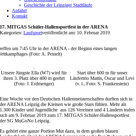
Geschichte der Leipziger Stadtläufe
Anfahrt
Kontakt
17. MITGAS Schüler-Hallensportfest in der ARENA
Kategorien:
Laufsport
veröffentlicht am: 10. Februar 2019
reffen um 7:45 Uhr in der ARENA - der Beginn eines langen
ettkampftages (Foto: A. Peinelt)
Unsere Jüngste Ella (W7) wird für
Start über 600 m für unser
ihren 3. Platz über 400 m geehrt
Läufertrio Mattis, Oscar und Levi
(Foto: J. Erdmenger)
(v. l., Foto: S. Frankenstein)
Eine Woche vor den Deutschen Hallenmeisterschaften durften sich in
der ARENA Leipzig die Kleinen wie große Stars fühlen. Mehr als
1.300 Kinder und Jugendliche aus 126 Vereinen und 4 Ländern trafen
sich am 9. Februar 2019 zum 17. MITGAS Schüler-Hallensportfest
der SG MoGoNo Leipzig.
Es gehört eine ganze Portion Mut dazu, in dem großen blauen