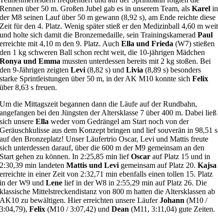
Rennen über 50 m. Großen Jubel gab es in unserem Team, als
Karel
i
der M8 seinen Lauf über 50 m gewann (8,92 s), am Ende reichte diese
Zeit für den 4. Platz. Wenig später stieß er den Medizinball 4,60 m wei
und holte sich damit die Bronzemedaille, sein Trainingskamerad
Paul
erreichte mit 4,10 m den 9. Platz. Auch
Ella und Frieda
(W7) stießen
den 1 kg schweren Ball schon recht weit, die 10-jährigen Mädchen
Ronya und Emma
mussten unterdessen bereits mit 2 kg stoßen. Bei
den 9-Jährigen zeigten
Levi
(8,82 s) und
Livia
(8,89 s) besonders
starke Sprintleistungen über 50 m, in der AK M10 konnte sich
Felix
über 8,63 s freuen.
Um die Mittagszeit begannen dann die Läufe auf der Rundbahn,
angefangen bei den Jüngsten der Altersklasse 7 über 400 m. Dabei ließ
sich unsere
Ella
weder vom Gedrängel am Start noch von der
Geräuschkulisse aus dem Konzept bringen und lief souverän in 98,51 s
auf den Bronzeplatz! Unser Läufertrio Oscar, Levi und Mattis freute
sich unterdessen darauf, über die 600 m der M9 gemeinsam an den
Start gehen zu können. In 2:25,85 min lief
Oscar
auf Platz 15 und in
2:30,39 min landeten
Mattis und Levi
gemeinsam auf Platz 20.
Kajsa
erreichte in einer Zeit von 2:32,71 min ebenfalls einen tollen 15. Platz
in der W9 und
Lene
lief in der W8 in 2:55,29 min auf Platz 26. Die
klassische Mittelstreckendistanz von 800 m hatten die Altersklassen ab
AK10 zu bewältigen. Hier erreichten unsere Läufer
Johann
(M10 /
3:04,79),
Felix
(M10 / 3:07,42) und
Dean
(M11, 3:11,04) gute Zeiten.