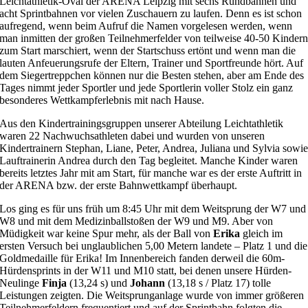
Leichtathletik-Oval der ARENA Leipzig mit sechs Rundbahnen und
acht Sprintbahnen vor vielen Zuschauern zu laufen. Denn es ist schon
aufregend, wenn beim Aufruf die Namen vorgelesen werden, wenn
man inmitten der großen Teilnehmerfelder von teilweise 40-50 Kinder
zum Start marschiert, wenn der Startschuss ertönt und wenn man die
lauten Anfeuerungsrufe der Eltern, Trainer und Sportfreunde hört. Auf
dem Siegertreppchen können nur die Besten stehen, aber am Ende des
Tages nimmt jeder Sportler und jede Sportlerin voller Stolz ein ganz
besonderes Wettkampferlebnis mit nach Hause.
Aus den Kindertrainingsgruppen unserer Abteilung Leichtathletik
waren 22 Nachwuchsathleten dabei und wurden von unseren
Kindertrainern Stephan, Liane, Peter, Andrea, Juliana und Sylvia sowi
Lauftrainerin Andrea durch den Tag begleitet. Manche Kinder waren
bereits letztes Jahr mit am Start, für manche war es der erste Auftritt in
der ARENA bzw. der erste Bahnwettkampf überhaupt.
Los ging es für uns früh um 8:45 Uhr mit dem Weitsprung der W7 und
W8 und mit dem Medizinballstoßen der W9 und M9. Aber von
Müdigkeit war keine Spur mehr, als der Ball von
Erika
gleich im
ersten Versuch bei unglaublichen 5,00 Metern landete – Platz 1 und die
Goldmedaille für Erika! Im Innenbereich fanden derweil die 60m-
Hürdensprints in der W11 und M10 statt, bei denen unsere Hürden-
Neulinge
Finja
(13,24 s) und
Johann
(13,18 s / Platz 17) tolle
Leistungen zeigten. Die Weitsprunganlage wurde von immer größeren
Teilnehmerfeldern frequentiert und auf der Sprintbahn folgten die